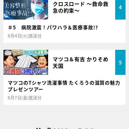
クロスロード ～救命救
4
急の約束～
＃5 病院激震！パワハラ＆医療事故!?
8月4日(火)放送分
マツコ＆有吉 かりそめ
5
天国
マツコのTシャツ洗濯事情 たくろうの滋賀の魅力
プレゼンツアー
8月7日(金)放送分