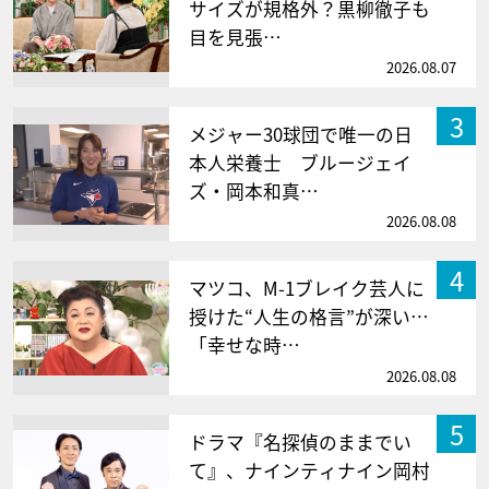
サイズが規格外？黒柳徹子も
目を見張…
2026.08.07
3
メジャー30球団で唯一の日
本人栄養士 ブルージェイ
ズ・岡本和真…
2026.08.08
4
マツコ、M-1ブレイク芸人に
授けた“人生の格言”が深い…
「幸せな時…
2026.08.08
5
ドラマ『名探偵のままでい
て』、ナインティナイン岡村