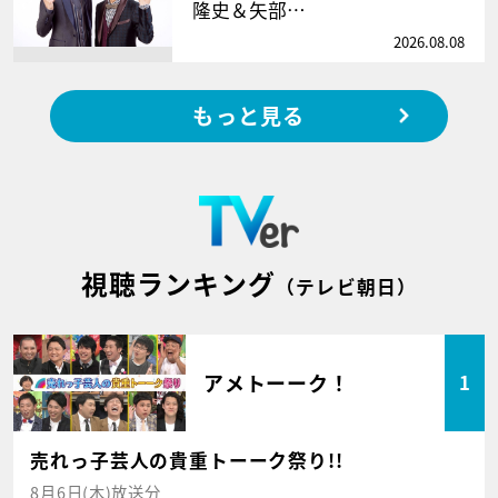
隆史＆矢部…
2026.08.08
もっと見る
視聴ランキング
（テレビ朝日）
アメトーーク！
1
売れっ子芸人の貴重トーーク祭り!!
8月6日(木)放送分