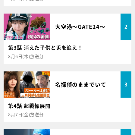
大空港～GATE24～
2
第3話 消えた子供と兎を追え！
8月6日(木)放送分
名探偵のままでいて
3
第4話 超戦慄展開
8月7日(金)放送分