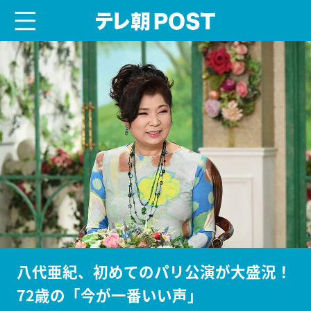
menu
テレ朝POST
八代亜紀、初めてのパリ公演が大盛況！
72歳の「今が一番いい声」