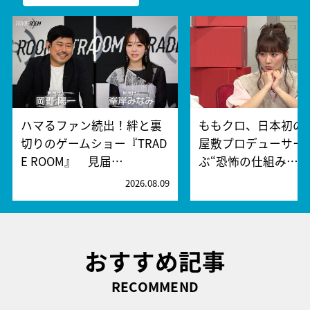
ハマるファン続出！絆と裏
ももクロ、日本初の
切りのゲームショー『TRAD
屋敷プロデューサー
E ROOM』 見届…
ぶ“恐怖の仕組み…
2026.08.09
2
おすすめ記事
RECOMMEND