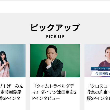
ピックアップ
PICK UP
ブ！げーみん
『タイムトラベルダデ
『クロスロー
E齋藤樹愛羅
ィ』ダイアン津田篤宏S
救急の約束
香SPインタ
Pインタビュー
桜SPイ