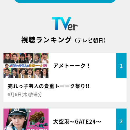
視聴ランキング
（テレビ朝日）
アメトーーク！
1
売れっ子芸人の貴重トーーク祭り!!
8月6日(木)放送分
大空港～GATE24～
2