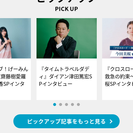
PICK UP
ブ！げーみん
『タイムトラベルダデ
『クロスロー
E齋藤樹愛羅
ィ』ダイアン津田篤宏S
救急の約束
香SPインタ
Pインタビュー
桜SPイ
ピックアップ記事をもっと見る