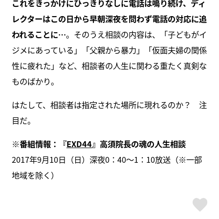
これをきっかけにひっきりなしに電話は鳴り続け、ディ
レクターはこの日から早朝深夜を問わず電話の対応に追
われることに…
。そのうえ相談の内容は、「子どもがイ
ジメにあっている」「父親から暴力」「仮面夫婦の関係
性に疲れた」など、相談者の人生に関わる重たく真剣な
ものばかり。
はたして、相談者は指定された場所に現れるのか？ 注
目だ。
※番組情報：『
EXD44
』高須院長の魂の人生相談
2017年9月10日（日）深夜0：40～1：10放送（※一部
地域を除く）
ス