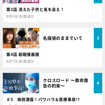
第3話 消えた子供と兎を追え！
8月6日(木)放送分
名探偵のままでいて
3
第4話 超戦慄展開
8月7日(金)放送分
クロスロード ～救命救
4
急の約束～
＃5 病院激震！パワハラ＆医療事故!?