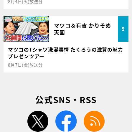
8月4日(火)放送分
マツコ＆有吉 かりそめ
5
天国
マツコのTシャツ洗濯事情 たくろうの滋賀の魅力
プレゼンツアー
8月7日(金)放送分
公式SNS・RSS
twitter
facebook
rss