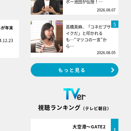
ボー池田が伝授！…
2026.08.07
5
高橋真麻、「コネだブサ
ちが年末
イクだ」と叩かれる
も…“マツコの一言”か
4.12.23
ら…
2026.08.05
もっと見る
視聴ランキング
（テレビ朝日）
大空港～GATE2
1