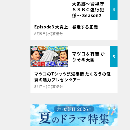
大追跡～警視庁
ＳＳＢＣ強行犯
4
係～ Season2
Episode3 大炎上…暴走する正義
8月5日(水)放送分
マツコ＆有吉 か
5
りそめ天国
マツコのTシャツ洗濯事情 たくろうの滋
賀の魅力プレゼンツアー
8月7日(金)放送分