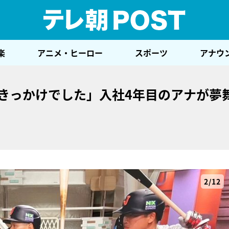
テレ
楽
アニメ・ヒーロー
スポーツ
アナウ
すきっかけでした」入社4年目のアナが夢
2/12