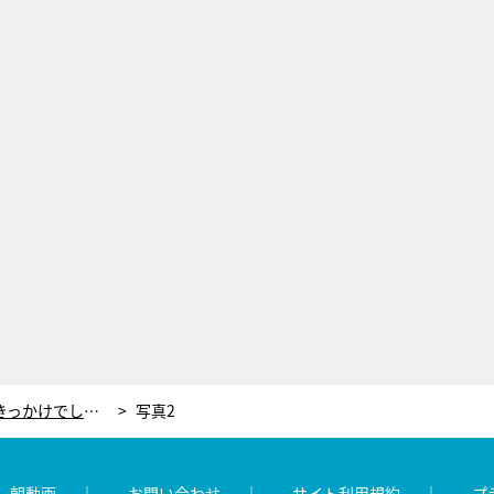
「WBCはアナウンサーを目指すきっかけでした」入社4年目のアナが夢舞台への憧れ綴る
写真2
レ朝動画
お問い合わせ
サイト利用規約
プ