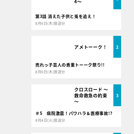
4～
第3話 消えた子供と兎を追え！
8月6日(木)放送分
アメトーーク！
2
売れっ子芸人の貴重トーーク祭り!!
8月6日(木)放送分
クロスロード ～
救命救急の約束
3
～
＃5 病院激震！パワハラ＆医療事故!?
8月4日(火)放送分