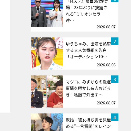
『Mステ』豪華8組が登
場！23年ぶりに披露さ
れる“ミリオンセラー
達…
2026.08.07
2
ゆうちゃみ、出演を熱望
する大人気番組を告白
「オーディション10…
2026.08.06
3
マツコ、みずからの洗濯
事情を明かし有吉おどろ
き！私服で外出す…
2026.08.07
4
既婚・彼女持ち男を見極
める“一言質問”をレイン