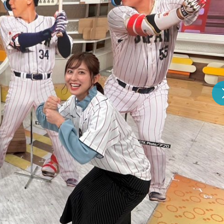
『アイ＝ラブ！げーみん
E齋藤樹愛羅＆佐々木舞
ビュー