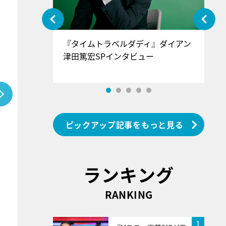
ぐ』＝LOV
『タイムトラベルダディ』ダイアン
『
香SPインタ
津田篤宏SPインタビュー
～
ピックアップ記事をもっと見る
ランキング
RANKING
1