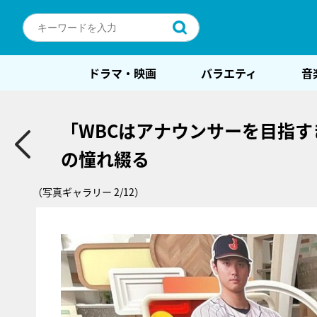
ドラマ・映画
バラエティ
音
「WBCはアナウンサーを目指
の憧れ綴る
（写真ギャラリー 2/12）