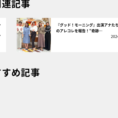
関連記事
サムネイル
ン
『グッド！モーニング』出演アナた
のアレコレを報告！“奇跡…
7
202
すすめ記事