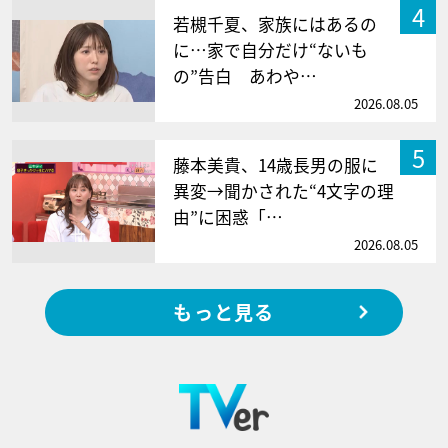
4
若槻千夏、家族にはあるの
に…家で自分だけ“ないも
の”告白 あわや…
2026.08.05
5
藤本美貴、14歳長男の服に
異変→聞かされた“4文字の理
由”に困惑「…
2026.08.05
もっと見る