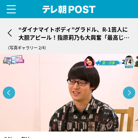
menu
テレ朝POST
“ダイナマイトボディ”グラドル、R-1芸人に
大胆アピール！指原莉乃も大興奮「最高じゃ
ん」
（写真ギャラリー 2/4）
2/4