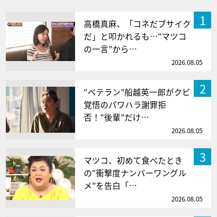
1
高橋真麻、「コネだブサイク
だ」と叩かれるも…“マツコ
の一言”から…
2026.08.05
2
“ベテラン”船越英一郎がクビ
覚悟のパワハラ謝罪拒
否！“後輩”だけ…
2026.08.05
3
マツコ、初めて食べたとき
の“衝撃度ナンバーワングル
メ”を告白「…
2026.08.05