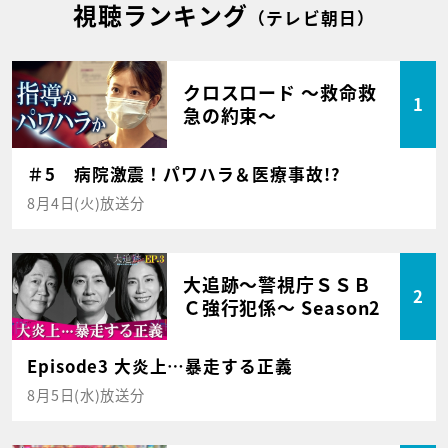
視聴ランキング
（テレビ朝日）
クロスロード ～救命救
1
急の約束～
＃5 病院激震！パワハラ＆医療事故!?
8月4日(火)放送分
大追跡～警視庁ＳＳＢ
2
Ｃ強行犯係～ Season2
Episode3 大炎上…暴走する正義
8月5日(水)放送分