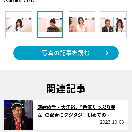
©AbemaTV,Inc.
写真の記事を読む
関連記事
サムネイル
演歌歌手・大江裕、“色気たっぷり美
女”の密着にタジタジ！初めての…
2023.10.03