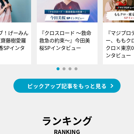
ブ！げーみん
『クロスロード ～救命
『マジプロ
E齋藤樹愛羅
救急の約束～』今田美
ー、ももク
香SPインタ
桜SPインタビュー
クロ×東京0
ンタビュー
ピックアップ記事をもっと見る
ランキング
RANKING