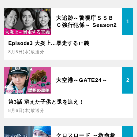
大追跡～警視庁ＳＳＢ
1
Ｃ強行犯係～ Season2
Episode3 大炎上…暴走する正義
8月5日(水)放送分
大空港～GATE24～
2
第3話 消えた子供と兎を追え！
8月6日(木)放送分
クロスロード ～救命救