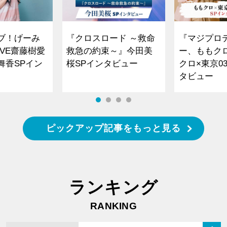
ブ！げーみ
『クロスロード ～救命
『マジプロ
VE齋藤樹愛
救急の約束～』今田美
ー、ももク
舞香SPイン
桜SPインタビュー
クロ×東京0
タビュー
ピックアップ記事をもっと見る
ランキング
RANKING