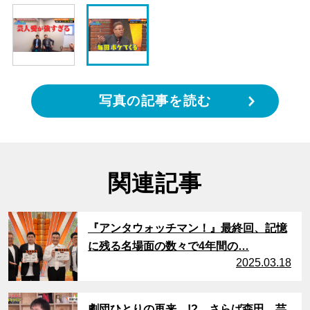
写真の記事を読む
関連記事
サムネイル
『アンタウォッチマン！』最終回、記憶
に残る名場面の数々で4年間の…
2025.03.18
サムネイル
劇団ひとりの再来…!? さらば森田、芸