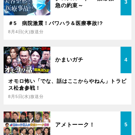
3
急の約束～
＃5 病院激震！パワハラ＆医療事故!?
8月4日(火)放送分
かまいガチ
4
オモロ怖い「でな、話はここからやねん」トラビ
ス松倉参戦！
8月5日(水)放送分
アメトーーク！
5