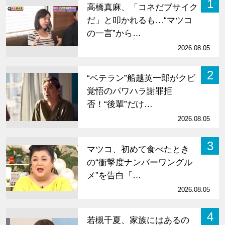
1
高橋真麻、「コネだブサイク
だ」と叩かれるも…“マツコ
の一言”から…
2026.08.05
2
“ベテラン”船越英一郎がクビ
覚悟のパワハラ謝罪拒
否！“後輩”だけ…
2026.08.05
3
マツコ、初めて食べたとき
の“衝撃度ナンバーワングル
メ”を告白「…
2026.08.05
4
若槻千夏、家族にはあるの