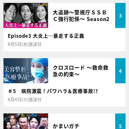
大追跡～警視庁ＳＳＢ
3
Ｃ強行犯係～ Season2
Episode3 大炎上…暴走する正義
8月5日(水)放送分
クロスロード ～救命救
4
急の約束～
＃5 病院激震！パワハラ＆医療事故!?
8月4日(火)放送分
かまいガチ
5