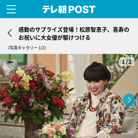
menu
テレ朝POST
感動のサプライズ登場！松原智恵子、喜寿の
お祝いに大女優が駆けつける
（写真ギャラリー 1/2）
1/2