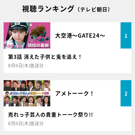
視聴ランキング
（テレビ朝日）
大空港～GATE24～
1
第3話 消えた子供と兎を追え！
8月6日(木)放送分
アメトーーク！
2
売れっ子芸人の貴重トーーク祭り!!
8月6日(木)放送分