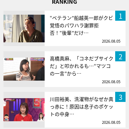
RANKING
1
“ベテラン”船越英一郎がクビ
覚悟のパワハラ謝罪拒
否！“後輩”だけ…
2026.08.05
2
高橋真麻、「コネだブサイク
だ」と叩かれるも…“マツコ
の一言”から…
2026.08.05
3
川田裕美、洗濯物がなぜか真
っ赤に！原因は息子のポケッ
トの中身…
2026.08.05