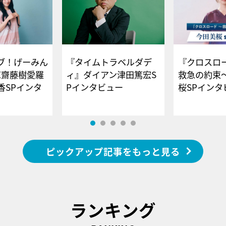
ブ！げーみん
『タイムトラベルダデ
『クロスロー
E齋藤樹愛羅
ィ』ダイアン津田篤宏S
救急の約束
香SPインタ
Pインタビュー
桜SPイ
ピックアップ記事をもっと見る
ランキング