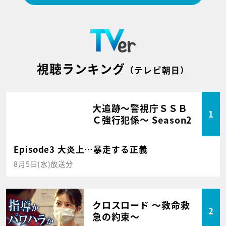
視聴ランキング
（テレビ朝日）
大追跡～警視庁ＳＳＢ
1
Ｃ強行犯係～ Season2
Episode3 大炎上…暴走する正義
8月5日(水)放送分
クロスロード ～救命救
2
急の約束～