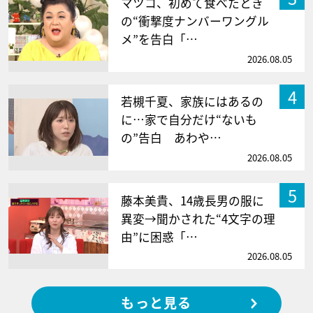
マツコ、初めて食べたとき
の“衝撃度ナンバーワングル
メ”を告白「…
2026.08.05
4
若槻千夏、家族にはあるの
に…家で自分だけ“ないも
の”告白 あわや…
2026.08.05
5
藤本美貴、14歳長男の服に
異変→聞かされた“4文字の理
由”に困惑「…
2026.08.05
もっと見る