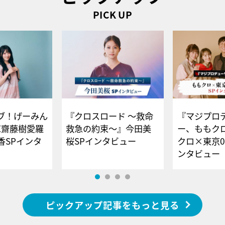
PICK UP
ブ！げーみん
『クロスロード ～救命
『マジプロ
E齋藤樹愛羅
救急の約束～』今田美
ー、ももク
香SPインタ
桜SPインタビュー
クロ×東京0
ンタビュー
ピックアップ記事をもっと見る