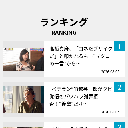
ランキング
RANKING
1
高橋真麻、「コネだブサイク
だ」と叩かれるも…“マツコ
の一言”から…
2026.08.05
2
“ベテラン”船越英一郎がクビ
覚悟のパワハラ謝罪拒
否！“後輩”だけ…
2026.08.05
3