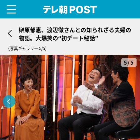
menu
テレ朝POST
榊原郁恵、渡辺徹さんとの知られざる夫婦の
物語。大爆笑の“初デート秘話”
（写真ギャラリー 5/5）
5/5