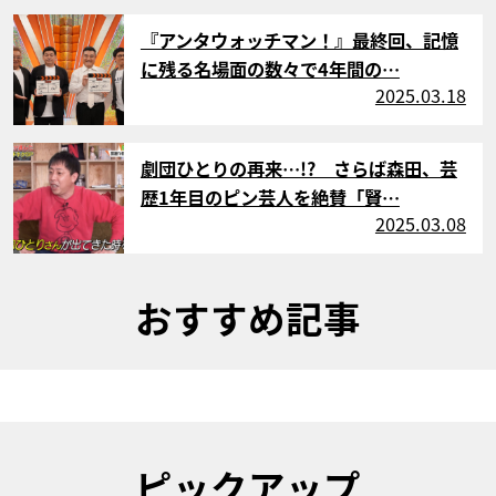
サムネイル
『アンタウォッチマン！』最終回、記憶
に残る名場面の数々で4年間の…
2025.03.18
サムネイル
劇団ひとりの再来…!? さらば森田、芸
歴1年目のピン芸人を絶賛「賢…
2025.03.08
おすすめ記事
ピックアップ