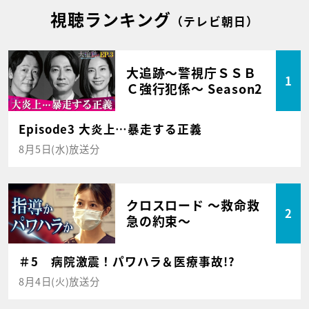
視聴ランキング
（テレビ朝日）
大追跡～警視庁ＳＳＢ
1
Ｃ強行犯係～ Season2
Episode3 大炎上…暴走する正義
8月5日(水)放送分
クロスロード ～救命救
2
急の約束～
＃5 病院激震！パワハラ＆医療事故!?
8月4日(火)放送分