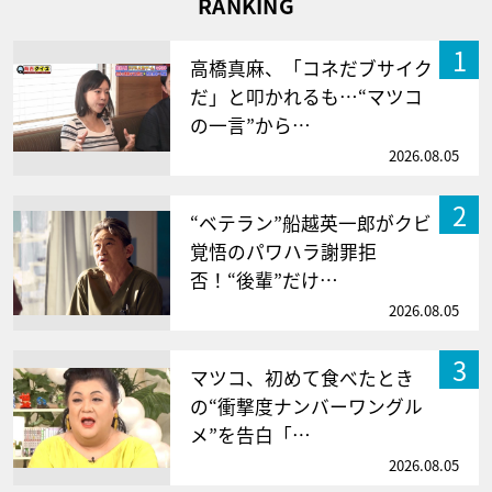
RANKING
1
高橋真麻、「コネだブサイク
だ」と叩かれるも…“マツコ
の一言”から…
2026.08.05
2
“ベテラン”船越英一郎がクビ
覚悟のパワハラ謝罪拒
否！“後輩”だけ…
2026.08.05
3
マツコ、初めて食べたとき
の“衝撃度ナンバーワングル
メ”を告白「…
2026.08.05