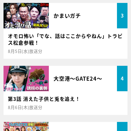
かまいガチ
3
オモロ怖い「でな、話はここからやねん」トラビ
ス松倉参戦！
8月5日(水)放送分
大空港～GATE24～
4
第3話 消えた子供と兎を追え！
8月6日(木)放送分