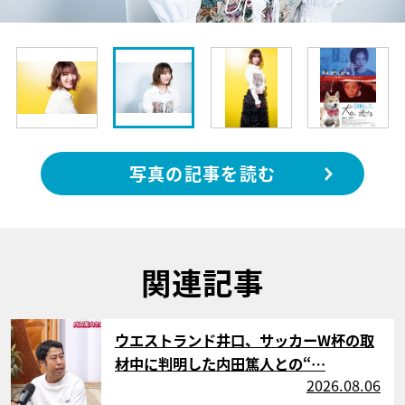
写真の記事を読む
関連記事
サムネイル
ウエストランド井口、サッカーW杯の取
材中に判明した内田篤人との“…
2026.08.06