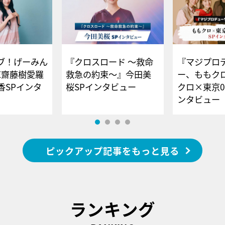
ブ！げーみん
『クロスロード ～救命
『マジプロ
E齋藤樹愛羅
救急の約束～』今田美
ー、ももク
香SPインタ
桜SPインタビュー
クロ×東京0
ンタビュー
ピックアップ記事をもっと見る
ランキング