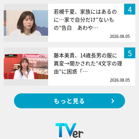
4
若槻千夏、家族にはあるの
に…家で自分だけ“ないも
の”告白 あわや…
2026.08.05
5
藤本美貴、14歳長男の服に
異変→聞かされた“4文字の理
由”に困惑「…
2026.08.05
もっと見る