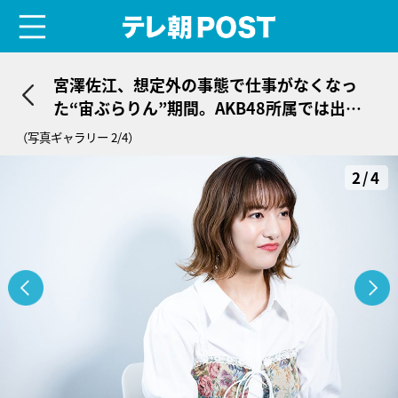
menu
テレ朝POST
宮澤佐江、想定外の事態で仕事がなくなっ
た“宙ぶらりん”期間。AKB48所属では出会
えなかった2人の恩師
（写真ギャラリー 2/4）
2/4