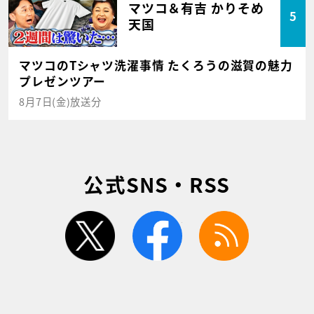
マツコ＆有吉 かりそめ
5
天国
マツコのTシャツ洗濯事情 たくろうの滋賀の魅力
プレゼンツアー
8月7日(金)放送分
公式SNS・RSS
twitter
facebook
rss