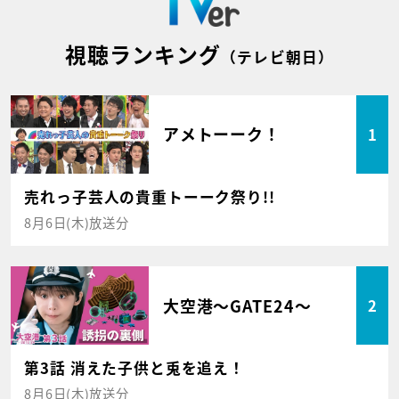
視聴ランキング
（テレビ朝日）
アメトーーク！
1
売れっ子芸人の貴重トーーク祭り!!
8月6日(木)放送分
大空港～GATE24～
2
第3話 消えた子供と兎を追え！
8月6日(木)放送分