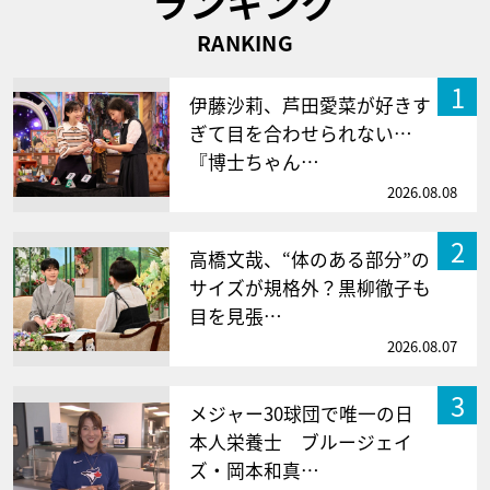
ランキング
RANKING
1
伊藤沙莉、芦田愛菜が好きす
ぎて目を合わせられない…
『博士ちゃん…
2026.08.08
2
高橋文哉、“体のある部分”の
サイズが規格外？黒柳徹子も
目を見張…
2026.08.07
3
メジャー30球団で唯一の日
本人栄養士 ブルージェイ
ズ・岡本和真…