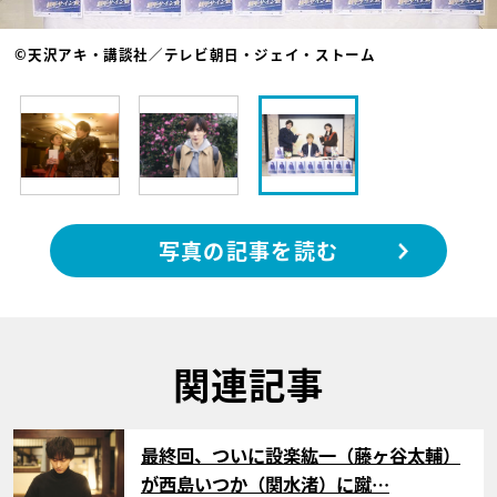
©天沢アキ・講談社／テレビ朝日・ジェイ・ストーム
写真の記事を読む
関連記事
サムネイル
最終回、ついに設楽紘一（藤ヶ谷太輔）
が西島いつか（関水渚）に蹴…