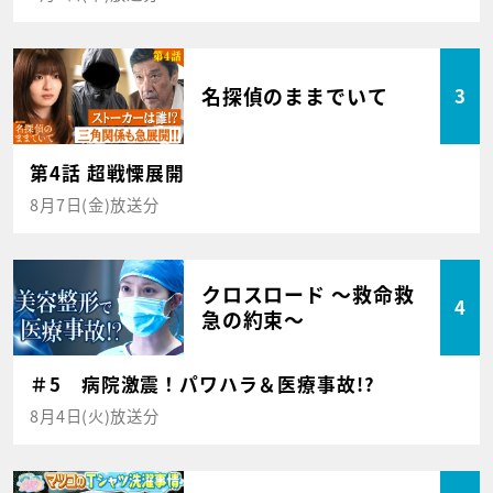
名探偵のままでいて
3
第4話 超戦慄展開
8月7日(金)放送分
クロスロード ～救命救
4
急の約束～
＃5 病院激震！パワハラ＆医療事故!?
8月4日(火)放送分