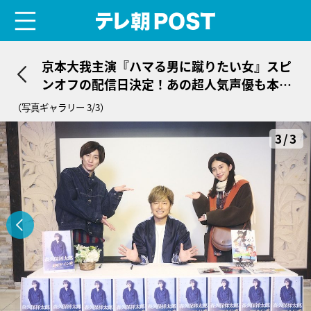
menu
テレ朝POST
京本大我主演『ハマる男に蹴りたい女』スピ
ンオフの配信日決定！あの超人気声優も本人
役で登場
（写真ギャラリー 3/3）
3/3