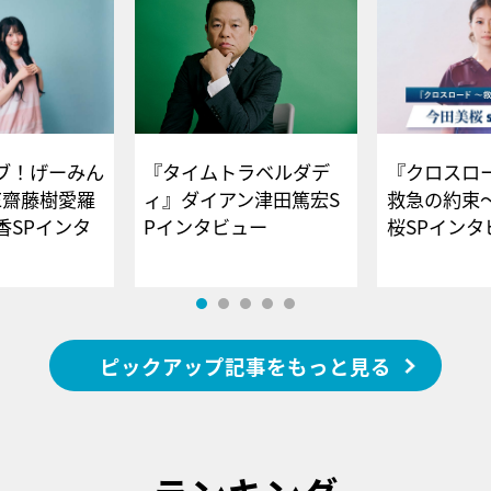
ブ！げーみん
『タイムトラベルダデ
『クロスロー
E齋藤樹愛羅
ィ』ダイアン津田篤宏S
救急の約束
香SPインタ
Pインタビュー
桜SPイ
ピックアップ記事をもっと見る