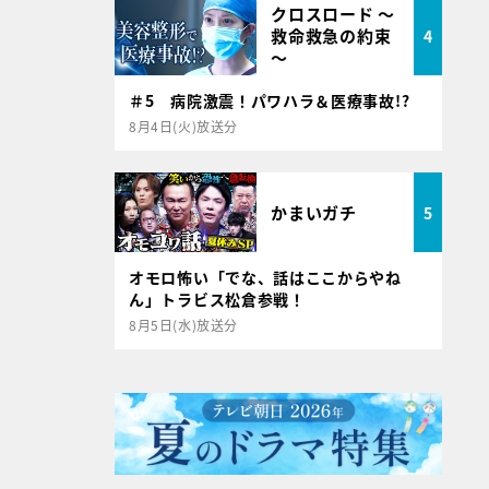
クロスロード ～
救命救急の約束
4
～
＃5 病院激震！パワハラ＆医療事故!?
8月4日(火)放送分
かまいガチ
5
オモロ怖い「でな、話はここからやね
ん」トラビス松倉参戦！
8月5日(水)放送分