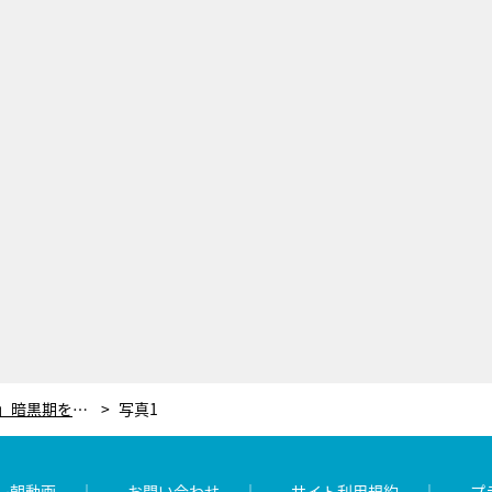
ロンブー淳「MCをやめようとした」暗黒期を救ったナイナイ矢部のアドバイス
写真1
レ朝動画
お問い合わせ
サイト利用規約
プ