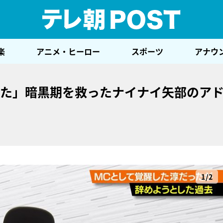
テレ
楽
アニメ・ヒーロー
スポーツ
アナウ
した」暗黒期を救ったナイナイ矢部のア
1/2