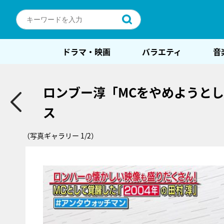
ドラマ・映画
バラエティ
音
ロンブー淳「MCをやめようと
ス
（写真ギャラリー 1/2）