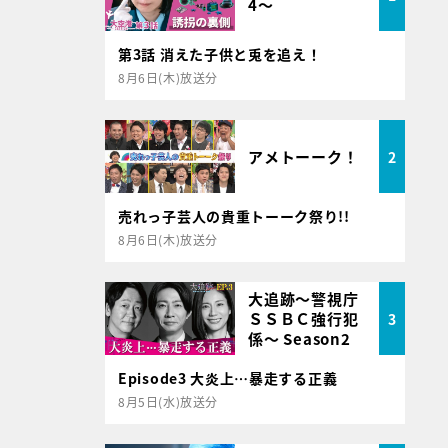
4～
第3話 消えた子供と兎を追え！
8月6日(木)放送分
アメトーーク！
2
売れっ子芸人の貴重トーーク祭り!!
8月6日(木)放送分
大追跡～警視庁
ＳＳＢＣ強行犯
3
係～ Season2
Episode3 大炎上…暴走する正義
8月5日(水)放送分