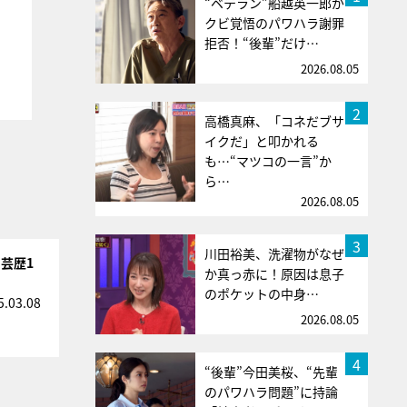
“ベテラン”船越英一郎が
クビ覚悟のパワハラ謝罪
拒否！“後輩”だけ…
2026.08.05
2
高橋真麻、「コネだブサ
イクだ」と叩かれる
も…“マツコの一言”か
ら…
2026.08.05
3
川田裕美、洗濯物がなぜ
芸歴1
か真っ赤に！原因は息子
のポケットの中身…
5.03.08
2026.08.05
4
“後輩”今田美桜、“先輩
のパワハラ問題”に持論