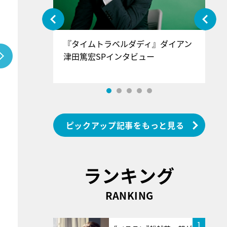
ぐ』＝LOV
『タイムトラベルダディ』ダイアン
『
香SPインタ
津田篤宏SPインタビュー
～
ピックアップ記事をもっと見る
ランキング
RANKING
1