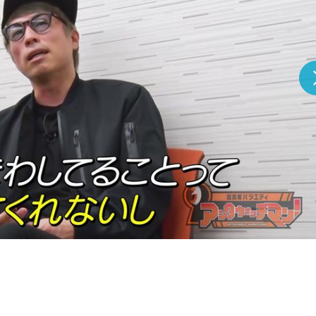
『アイ＝ラブ！げーみん
E齋藤樹愛羅＆佐々木舞
ビュー