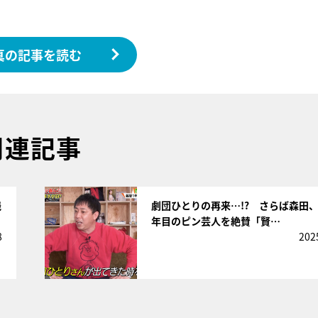
真の記事を読む
関連記事
サムネイル
残
劇団ひとりの再来…!? さらば森田、
年目のピン芸人を絶賛「賢…
8
202