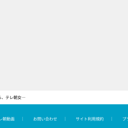
三谷紬＆並木万里菜＆斎藤ちはる、テレ朝女性アナ3人が西武園ゆうえんちで“昭和スタイル”
レ朝動画
お問い合わせ
サイト利用規約
プ