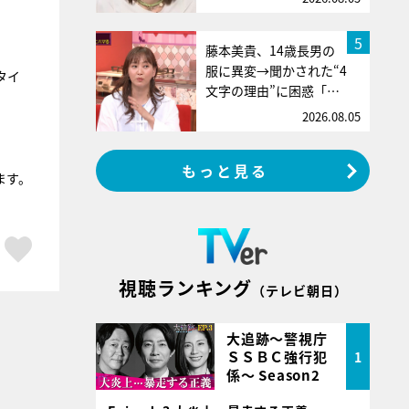
5
藤本美貴、14歳長男の
服に異変→聞かされた“4
タイ
文字の理由”に困惑「…
2026.08.05
もっと見る
ます。
ア
はてブ
スキボタン
視聴ランキング
（テレビ朝日）
大追跡～警視庁
ＳＳＢＣ強行犯
1
係～ Season2