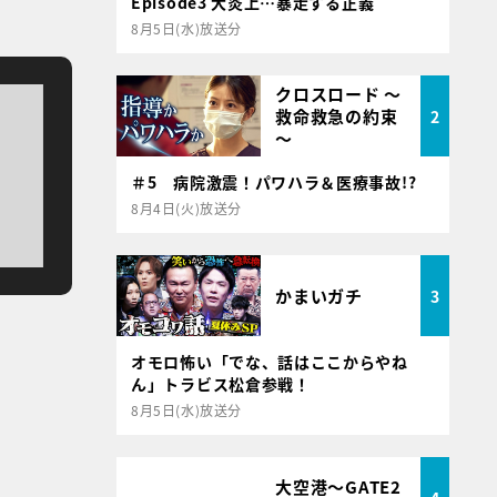
Episode3 大炎上…暴走する正義
8月5日(水)放送分
クロスロード ～
救命救急の約束
2
～
＃5 病院激震！パワハラ＆医療事故!?
8月4日(火)放送分
かまいガチ
3
オモロ怖い「でな、話はここからやね
ん」トラビス松倉参戦！
8月5日(水)放送分
大空港～GATE2