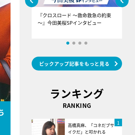
ぐ』＝LOV
『クロスロード ～救命救急の約束
『
香SPインタ
～』今田美桜SPインタビュー
ロ
ン
ピックアップ記事をもっと見る
ランキング
RANKING
ち
1
高橋真麻、「コネだブサ
イクだ」と叩かれる