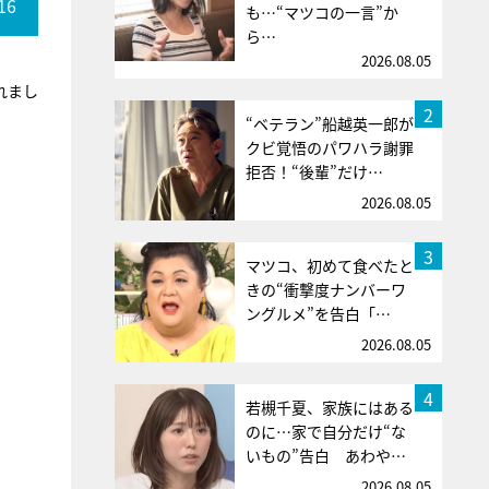
16
も…“マツコの一言”か
ら…
2026.08.05
れまし
2
“ベテラン”船越英一郎が
クビ覚悟のパワハラ謝罪
拒否！“後輩”だけ…
2026.08.05
3
マツコ、初めて食べたと
きの“衝撃度ナンバーワ
ングルメ”を告白「…
2026.08.05
4
若槻千夏、家族にはある
のに…家で自分だけ“な
いもの”告白 あわや…
2026.08.05