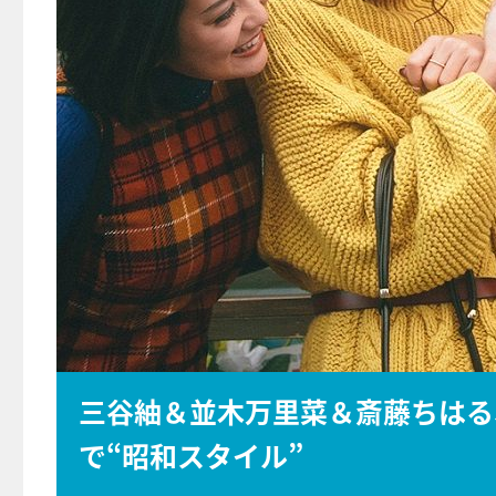
三谷紬＆並木万里菜＆斎藤ちはる
で“昭和スタイル”