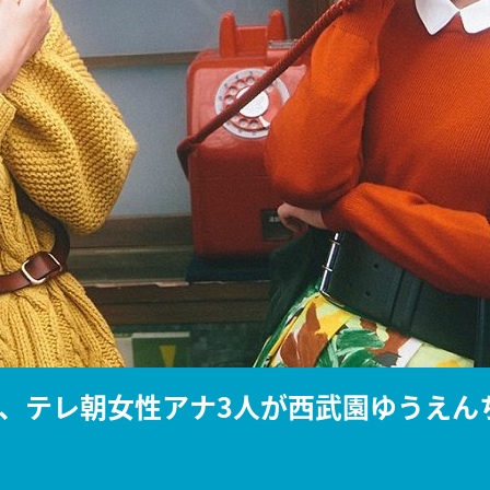
『アイ＝ラブ！げーみん
E齋藤樹愛羅＆佐々木舞
ビュー
、テレ朝女性アナ3人が西武園ゆうえん