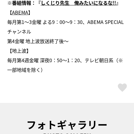
※番組情報：『
しくじり先生 俺みたいになるな!!
』
【
ABEMA
】
毎月第1〜3金曜 よる9：00〜9：30、ABEMA SPECIAL
チャンネル
第4金曜 地上波放送終了後〜
【地上波】
毎月第4週金曜 深夜0：50～1：20、テレビ朝日系（※
一部地域を除く）
ス
フォトギャラリー