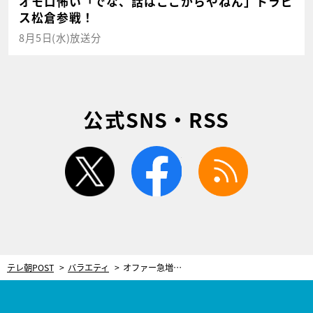
オモロ怖い「でな、話はここからやねん」トラビ
ス松倉参戦！
8月5日(水)放送分
公式SNS・RSS
twitter
facebook
rss
テレ朝POST
バラエティ
オファー急増、ハマカーン神田に新たな問題勃発！番組出演から7カ月…「危険な状態」