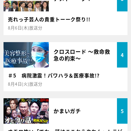
売れっ子芸人の貴重トーーク祭り!!
8月6日(木)放送分
クロスロード ～救命救
4
急の約束～
＃5 病院激震！パワハラ＆医療事故!?
8月4日(火)放送分
かまいガチ
5