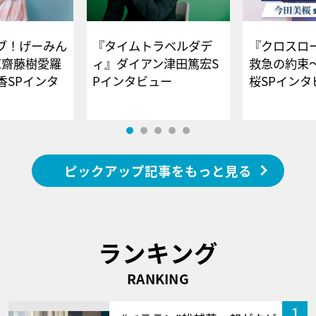
ブ！げーみん
『タイムトラベルダデ
『クロスロー
E齋藤樹愛羅
ィ』ダイアン津田篤宏S
救急の約束
香SPインタ
Pインタビュー
桜SPイ
ピックアップ記事をもっと見る
ランキング
RANKING
1