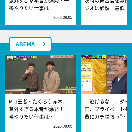
意外すぎる本音が爆発！一
決勝の舞台裏を激白
番やりたい仕事は…
ジオは騒然「最低…
2026.08.05
2
ABEMA
M-1王者・たくろう赤木、
「逃げるな！」ダイ
意外すぎる本音が爆発！一
田、プライベートも
番やりたい仕事は…
輩にガチ説教→“…
2026.08.05
2