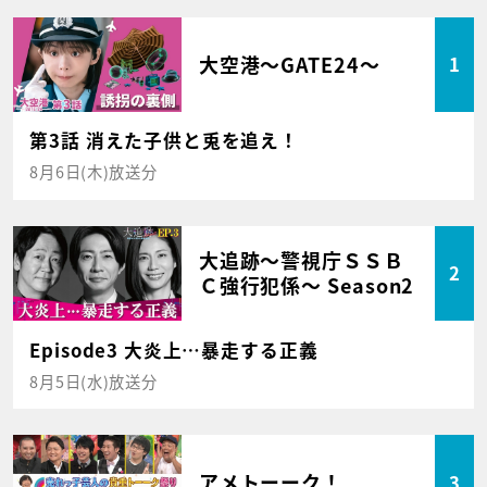
大空港～GATE24～
1
第3話 消えた子供と兎を追え！
8月6日(木)放送分
大追跡～警視庁ＳＳＢ
2
Ｃ強行犯係～ Season2
Episode3 大炎上…暴走する正義
8月5日(水)放送分
アメトーーク！
3