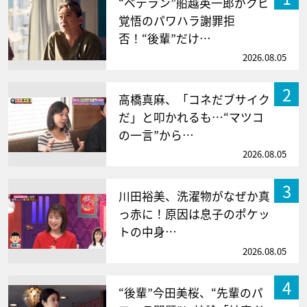
“ベテラン”船越英一郎がクビ
覚悟のパワハラ謝罪拒
否！“後輩”だけ…
2026.08.05
2
高橋真麻、「コネだブサイク
だ」と叩かれるも…“マツコ
の一言”から…
2026.08.05
3
川田裕美、洗濯物がなぜか真
っ赤に！原因は息子のポケッ
トの中身…
2026.08.05
4
“後輩”今田美桜、“先輩のパ