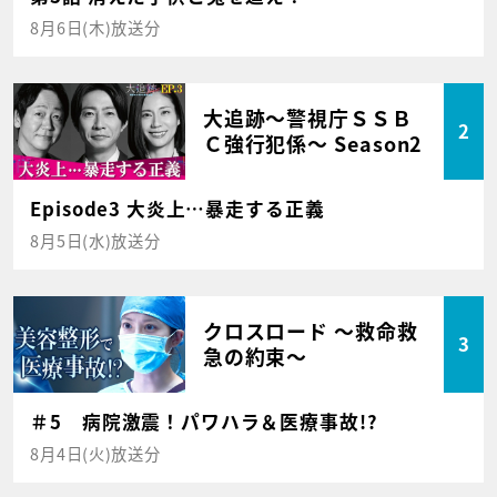
8月6日(木)放送分
大追跡～警視庁ＳＳＢ
2
Ｃ強行犯係～ Season2
Episode3 大炎上…暴走する正義
8月5日(水)放送分
クロスロード ～救命救
3
急の約束～
＃5 病院激震！パワハラ＆医療事故!?
8月4日(火)放送分