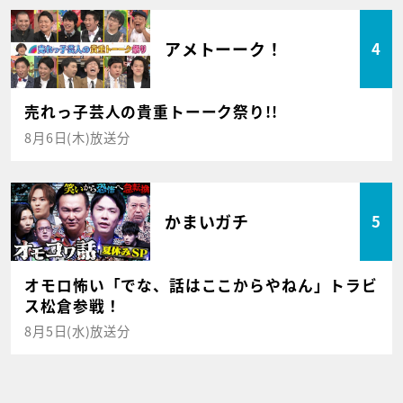
アメトーーク！
4
売れっ子芸人の貴重トーーク祭り!!
8月6日(木)放送分
かまいガチ
5
オモロ怖い「でな、話はここからやねん」トラビ
ス松倉参戦！
8月5日(水)放送分