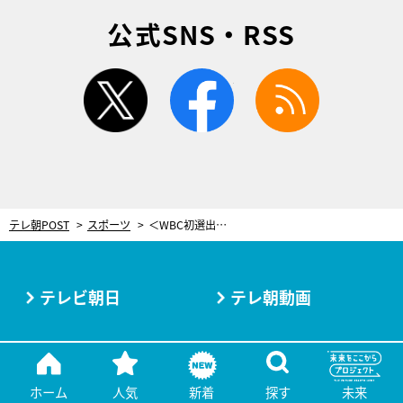
公式SNS・RSS
twitter
facebook
rss
テレ朝POST
スポーツ
＜WBC初選出＞ヤクルト高橋奎二、急成長のウラに敬愛する先輩・石川雅規。「ダメというルールはない」打者を翻弄する新たな武器
テレビ朝日
テレ朝動画
お問い合わせ
サイト利用規約
ホーム
人気
新着
探す
未来