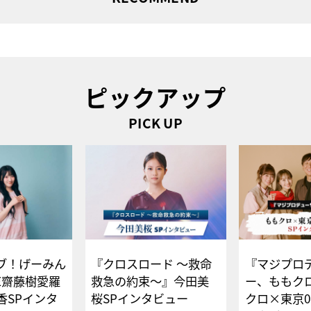
ピックアップ
PICK UP
ブ！げーみん
『クロスロード ～救命
『マジプロ
E齋藤樹愛羅
救急の約束～』今田美
ー、ももク
香SPインタ
桜SPインタビュー
クロ×東京0