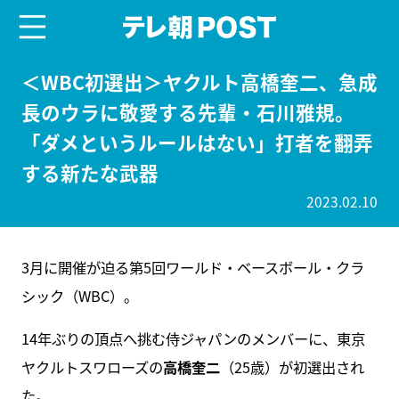
menu
テレ朝POST
＜WBC初選出＞ヤクルト高橋奎二、急成
長のウラに敬愛する先輩・石川雅規。
「ダメというルールはない」打者を翻弄
する新たな武器
2023.02.10
3月に開催が迫る第5回ワールド・ベースボール・クラ
シック（WBC）。
14年ぶりの頂点へ挑む侍ジャパンのメンバーに、東京
ヤクルトスワローズの
高橋奎二
（25歳）が初選出され
た。