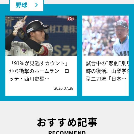
野球
「91％が見逃すカウント」
試合中の“悲劇”乗り
から衝撃のホームラン ロ
跡の復活。山梨学院
ッテ・西川史礁…
型二刀流「日本…
2026.07.28
2
おすすめ記事
RECOMMEND