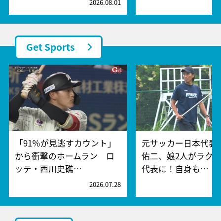
2026.08.01
2
Get Sports
「91％が見逃すカウント」
元サッカー日本代表
から衝撃のホームラン ロ
佑二、娘2人がラク
ッテ・西川史礁…
代表に！自身も…
2026.07.28
2