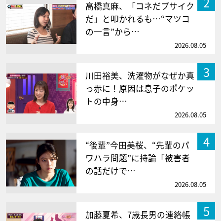
2
高橋真麻、「コネだブサイク
だ」と叩かれるも…“マツコ
の一言”から…
2026.08.05
3
川田裕美、洗濯物がなぜか真
っ赤に！原因は息子のポケッ
トの中身…
2026.08.05
4
“後輩”今田美桜、“先輩のパ
ワハラ問題”に持論「被害者
の話だけで…
2026.08.05
5
加藤夏希、7歳長男の連絡帳