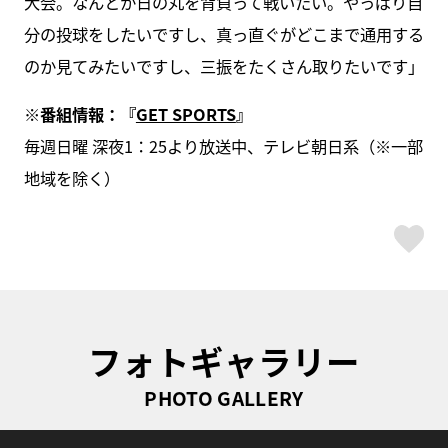
大会。なんとか日の丸を背負って戦いたい。やっぱり自
分の投球をしたいですし、真っ直ぐがどこまで通用する
のか見てみたいですし、三振をたくさん取りたいです」
※
番組情報：『
GET SPORTS
』
毎週日曜 深夜1：25より放送中、テレビ朝日系（※一部
地域を除く）
ス
フォトギャラリー
PHOTO GALLERY