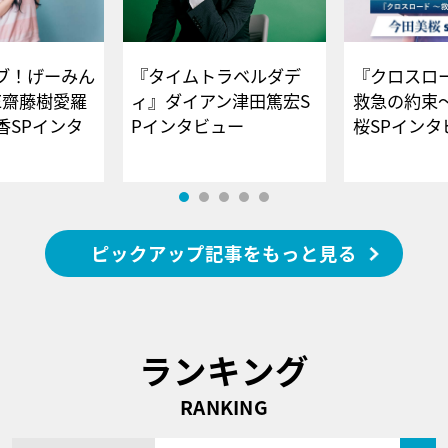
ブ！げーみん
『タイムトラベルダデ
『クロスロー
E齋藤樹愛羅
ィ』ダイアン津田篤宏S
救急の約束
香SPインタ
Pインタビュー
桜SPイ
ピックアップ記事をもっと見る
ランキング
RANKING