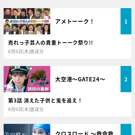
アメトーーク！
1
売れっ子芸人の貴重トーーク祭り!!
8月6日(木)放送分
大空港～GATE24～
2
第3話 消えた子供と兎を追え！
8月6日(木)放送分
クロスロード ～救命救