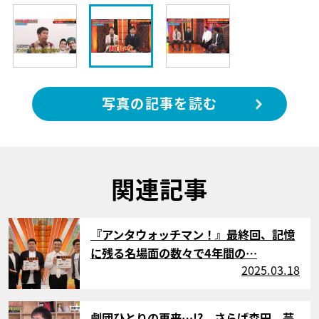
写真の記事を読む
関連記事
サムネイル
『アンタウォッチマン！』最終回、記憶
に残る名場面の数々で4年間の…
2025.03.18
サムネイル
劇団ひとりの再来…!? さらば森田、芸