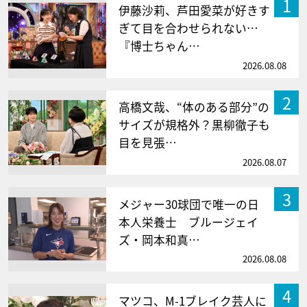
1
伊藤沙莉、芦田愛菜が好きす
ぎて目を合わせられない…
『博士ちゃん…
2026.08.08
2
高橋文哉、“体のある部分”の
サイズが規格外？黒柳徹子も
目を見張…
2026.08.07
3
メジャー30球団で唯一の日
本人栄養士 ブルージェイ
ズ・岡本和真…
2026.08.08
4
マツコ、M-1ブレイク芸人に