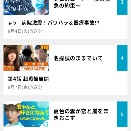
3
急の約束～
＃5 病院激震！パワハラ＆医療事故!?
8月4日(火)放送分
名探偵のままでいて
4
第4話 超戦慄展開
8月7日(金)放送分
夏色の雲が恋と嵐をま
5
きおこす