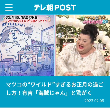
menu
テレ朝POST
マツコの“ワイルド”すぎるお正月の過ご
し方！有吉「海賊じゃん」と驚がく
2023.02.08