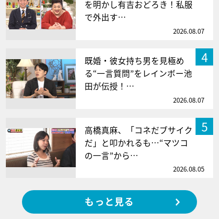
を明かし有吉おどろき！私服
で外出す…
2026.08.07
4
既婚・彼女持ち男を見極め
る“一言質問”をレインボー池
田が伝授！…
2026.08.07
5
高橋真麻、「コネだブサイク
だ」と叩かれるも…“マツコ
の一言”から…
2026.08.05
もっと見る