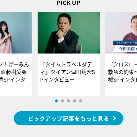
PICK UP
ブ！げーみん
『タイムトラベルダデ
『クロスロー
E齋藤樹愛羅
ィ』ダイアン津田篤宏S
救急の約束
香SPインタ
Pインタビュー
桜SPイ
ピックアップ記事をもっと見る