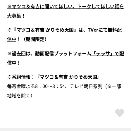
※マツコ＆有吉に聞いてほしい、トークしてほしい話を
大募集！
※『マツコ＆有吉 かりそめ天国』は、
TVerにて無料配
信中
！（期間限定）
※過去回は、動画配信プラットフォーム
「テラサ」で配
信中
！
※番組情報：『
マツコ＆有吉 かりそめ天国
』
毎週金曜よる8：00～8：54、テレビ朝日系列（※一部
地域を除く）
ス