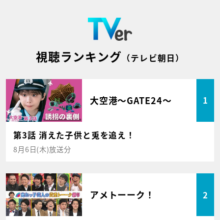
視聴ランキング
（テレビ朝日）
大空港～GATE24～
1
第3話 消えた子供と兎を追え！
8月6日(木)放送分
アメトーーク！
2