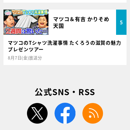
マツコ＆有吉 かりそめ
5
天国
マツコのTシャツ洗濯事情 たくろうの滋賀の魅力
プレゼンツアー
8月7日(金)放送分
公式SNS・RSS
twitter
facebook
rss