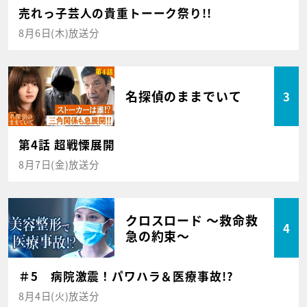
売れっ子芸人の貴重トーーク祭り!!
8月6日(木)放送分
名探偵のままでいて
3
第4話 超戦慄展開
8月7日(金)放送分
クロスロード ～救命救
4
急の約束～
＃5 病院激震！パワハラ＆医療事故!?
8月4日(火)放送分