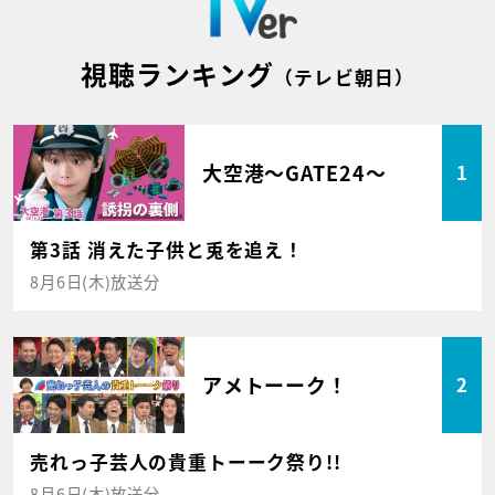
視聴ランキング
（テレビ朝日）
大空港～GATE24～
1
第3話 消えた子供と兎を追え！
8月6日(木)放送分
アメトーーク！
2
売れっ子芸人の貴重トーーク祭り!!
8月6日(木)放送分