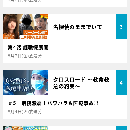
名探偵のままでいて
3
第4話 超戦慄展開
8月7日(金)放送分
クロスロード ～救命救
4
急の約束～
＃5 病院激震！パワハラ＆医療事故!?
8月4日(火)放送分