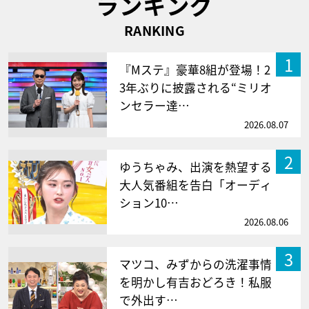
ランキング
RANKING
1
『Mステ』豪華8組が登場！2
3年ぶりに披露される“ミリオ
ンセラー達…
2026.08.07
2
ゆうちゃみ、出演を熱望する
大人気番組を告白「オーディ
ション10…
2026.08.06
3
マツコ、みずからの洗濯事情
を明かし有吉おどろき！私服
で外出す…