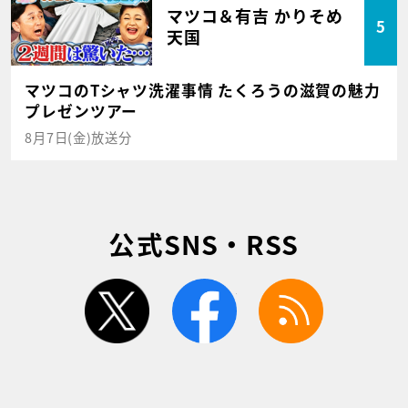
マツコ＆有吉 かりそめ
5
天国
マツコのTシャツ洗濯事情 たくろうの滋賀の魅力
プレゼンツアー
8月7日(金)放送分
公式SNS・RSS
twitter
facebook
rss