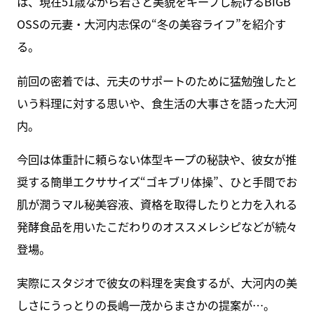
は、現在51歳ながら若さと美貌をキープし続けるBIGB
OSSの元妻・大河内志保の“冬の美容ライフ”を紹介す
る。
前回の密着では、元夫のサポートのために猛勉強したと
いう料理に対する思いや、食生活の大事さを語った大河
内。
今回は体重計に頼らない体型キープの秘訣や、彼女が推
奨する簡単エクササイズ“ゴキブリ体操”、ひと手間でお
肌が潤うマル秘美容液、資格を取得したりと力を入れる
発酵食品を用いたこだわりのオススメレシピなどが続々
登場。
実際にスタジオで彼女の料理を実食するが、大河内の美
しさにうっとりの長嶋一茂からまさかの提案が…。