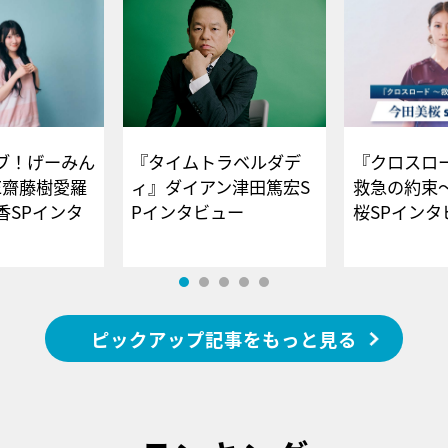
ブ！げーみん
『タイムトラベルダデ
『クロスロー
E齋藤樹愛羅
ィ』ダイアン津田篤宏S
救急の約束
香SPインタ
Pインタビュー
桜SPイ
ピックアップ記事をもっと見る