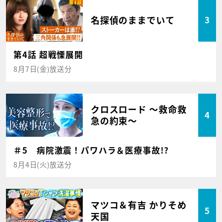
名探偵のままでいて
3
第4話 超戦慄展開
8月7日(金)放送分
クロスロード ～救命救
4
急の約束～
＃5 病院激震！パワハラ＆医療事故!?
8月4日(火)放送分
マツコ＆有吉 かりそめ
5
天国