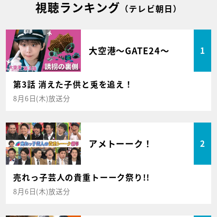
視聴ランキング
（テレビ朝日）
大空港～GATE24～
1
第3話 消えた子供と兎を追え！
8月6日(木)放送分
アメトーーク！
2
売れっ子芸人の貴重トーーク祭り!!
8月6日(木)放送分