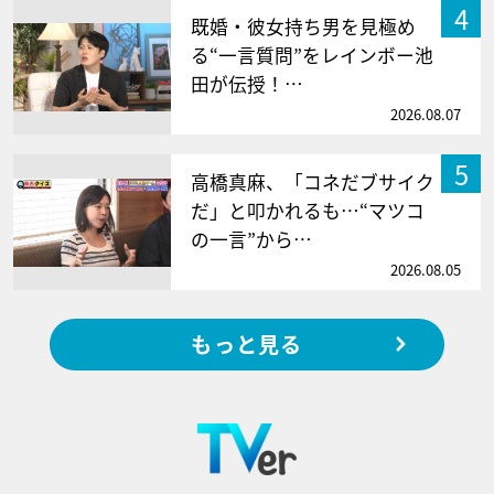
4
既婚・彼女持ち男を見極め
る“一言質問”をレインボー池
田が伝授！…
2026.08.07
5
高橋真麻、「コネだブサイク
だ」と叩かれるも…“マツコ
の一言”から…
2026.08.05
もっと見る