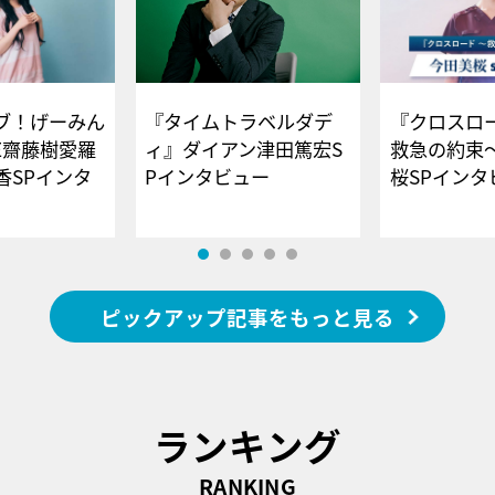
ブ！げーみん
『タイムトラベルダデ
『クロスロー
E齋藤樹愛羅
ィ』ダイアン津田篤宏S
救急の約束
香SPインタ
Pインタビュー
桜SPイ
ピックアップ記事をもっと見る
ランキング
RANKING