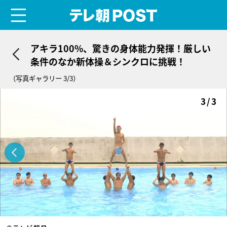
menu
テレ朝POST
アキラ100%、驚きの身体能力発揮！厳しい
条件のなか新体操＆シンクロに挑戦！
（写真ギャラリー 3/3）
3/3