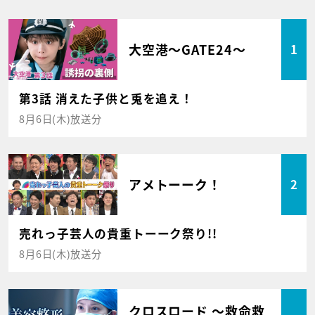
大空港～GATE24～
1
第3話 消えた子供と兎を追え！
8月6日(木)放送分
アメトーーク！
2
売れっ子芸人の貴重トーーク祭り!!
8月6日(木)放送分
クロスロード ～救命救