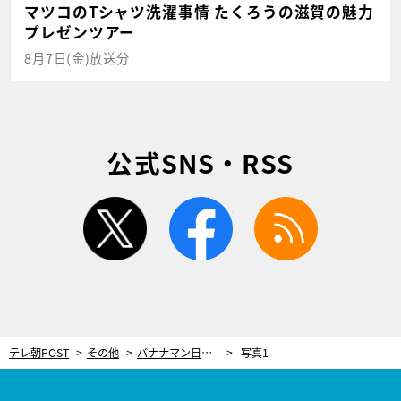
マツコのTシャツ洗濯事情 たくろうの滋賀の魅力
プレゼンツアー
8月7日(金)放送分
公式SNS・RSS
twitter
facebook
rss
テレ朝POST
その他
バナナマン日村、“金八先生”の舞台を歩く！ドラマで見た荒川土手の景色に大興奮
写真1