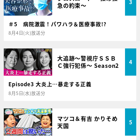
3
急の約束～
＃5 病院激震！パワハラ＆医療事故!?
8月4日(火)放送分
大追跡～警視庁ＳＳＢ
4
Ｃ強行犯係～ Season2
Episode3 大炎上…暴走する正義
8月5日(水)放送分
マツコ＆有吉 かりそめ
5
天国