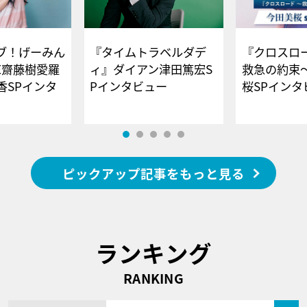
ブ！げーみん
『タイムトラベルダデ
『クロスロー
E齋藤樹愛羅
ィ』ダイアン津田篤宏S
救急の約束
香SPインタ
Pインタビュー
桜SPイ
ピックアップ記事をもっと見る
ランキング
RANKING