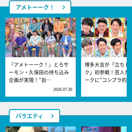
アメトーーク！
『アメトーーク！』とろサ
博多大吉が「立ちト
ーモン・久保田の持ち込み
ク」初参戦！芸人た
企画が実現！“自…
ークに“コンプラ的…
2026.07.30
2
バラエティ