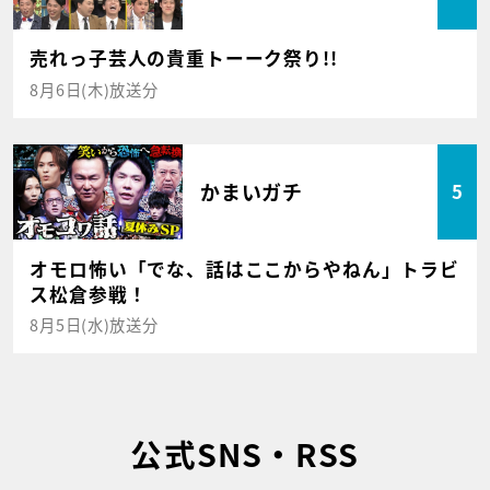
売れっ子芸人の貴重トーーク祭り!!
8月6日(木)放送分
かまいガチ
5
オモロ怖い「でな、話はここからやねん」トラビ
ス松倉参戦！
8月5日(水)放送分
公式SNS・RSS