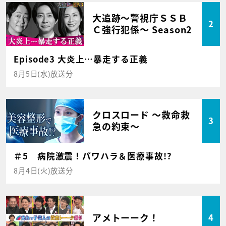
大追跡～警視庁ＳＳＢ
2
Ｃ強行犯係～ Season2
Episode3 大炎上…暴走する正義
8月5日(水)放送分
クロスロード ～救命救
3
急の約束～
＃5 病院激震！パワハラ＆医療事故!?
8月4日(火)放送分
アメトーーク！
4