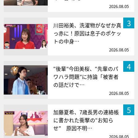
2026.08.05
3
川田裕美、洗濯物がなぜか真
っ赤に！原因は息子のポケッ
トの中身…
2026.08.05
4
“後輩”今田美桜、“先輩のパ
ワハラ問題”に持論「被害者
の話だけで…
2026.08.05
5
加藤夏希、7歳長男の連絡帳
に書かれた衝撃の“お知ら
せ” 原因不明…
2026.08.05