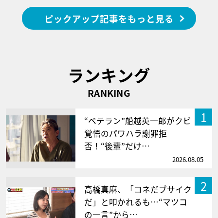
ピックアップ記事をもっと見る
ランキング
RANKING
1
“ベテラン”船越英一郎がクビ
覚悟のパワハラ謝罪拒
否！“後輩”だけ…
2026.08.05
2
高橋真麻、「コネだブサイク
だ」と叩かれるも…“マツコ
の一言”から…