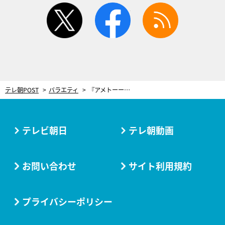
twitter
facebook
rss
テレ朝POST
バラエティ
『アメトーーク！』に7人の同期芸人が集結！デビュー30周年、若手も絶望した“大阪NSC11期”
テレビ朝日
テレ朝動画
お問い合わせ
サイト利用規約
プライバシーポリシー