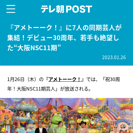
menu
テレ朝POST
『アメトーーク！』に7人の同期芸人が
集結！デビュー30周年、若手も絶望し
た“大阪NSC11期”
2023.01.26
1月26日（木）の
『
アメトーーク！
』
では、「祝30周
年！大阪NSC11期芸人」が放送される。