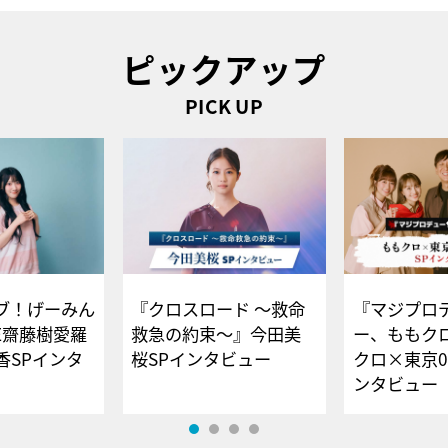
ピックアップ
PICK UP
ブ！げーみん
『クロスロード ～救命
『マジプロ
E齋藤樹愛羅
救急の約束～』今田美
ー、ももク
香SPインタ
桜SPインタビュー
クロ×東京0
ンタビュー