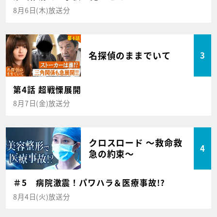
8月6日(木)放送分
名探偵のままでいて
3
第4話 超戦慄展開
8月7日(金)放送分
クロスロード ～救命救
4
急の約束～
＃5 病院激震！パワハラ＆医療事故!?
8月4日(火)放送分