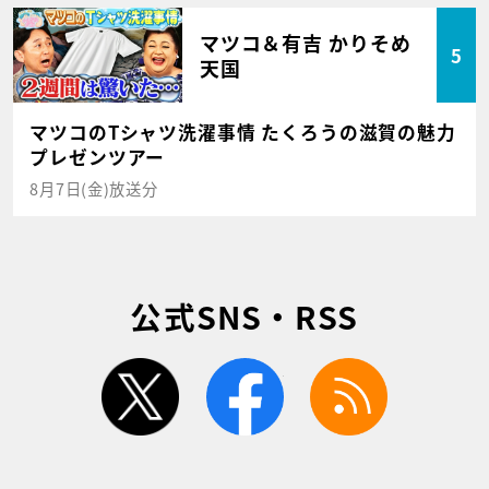
マツコ＆有吉 かりそめ
5
天国
マツコのTシャツ洗濯事情 たくろうの滋賀の魅力
プレゼンツアー
8月7日(金)放送分
公式SNS・RSS
twitter
facebook
rss