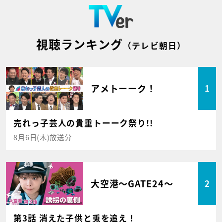
視聴ランキング
（テレビ朝日）
アメトーーク！
1
売れっ子芸人の貴重トーーク祭り!!
8月6日(木)放送分
大空港～GATE24～
2
第3話 消えた子供と兎を追え！