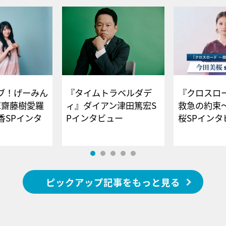
ブ！げーみん
『タイムトラベルダデ
『クロスロー
E齋藤樹愛羅
ィ』ダイアン津田篤宏S
救急の約束
香SPインタ
Pインタビュー
桜SPイ
ピックアップ記事をもっと見る