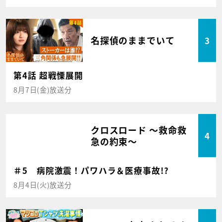
名探偵のままでいて
3
第4話 超戦慄展開
8月7日(金)放送分
クロスロード ～救命救
4
急の約束～
＃5 病院激震！パワハラ＆医療事故!?
8月4日(火)放送分