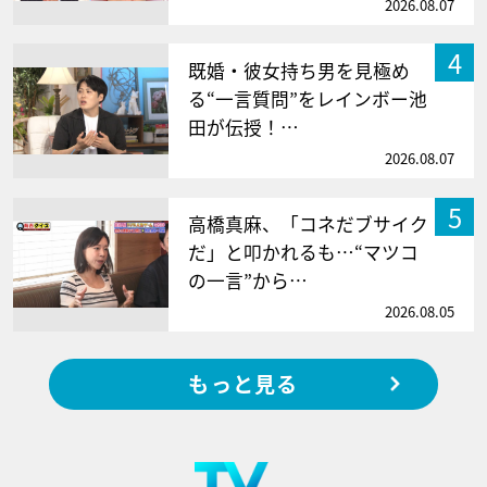
2026.08.07
4
既婚・彼女持ち男を見極め
る“一言質問”をレインボー池
田が伝授！…
2026.08.07
5
高橋真麻、「コネだブサイク
だ」と叩かれるも…“マツコ
の一言”から…
2026.08.05
もっと見る