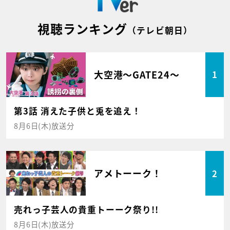
視聴ランキング
（テレビ朝日）
大空港～GATE24～
1
第3話 消えた子供と兎を追え！
8月6日(木)放送分
アメトーーク！
2
売れっ子芸人の貴重トーーク祭り!!
8月6日(木)放送分