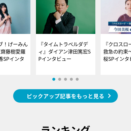
ブ！げーみん
『タイムトラベルダデ
『クロスロー
E齋藤樹愛羅
ィ』ダイアン津田篤宏S
救急の約束
香SPインタ
Pインタビュー
桜SPイ
ピックアップ記事をもっと見る
ランキング