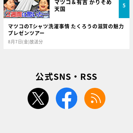
マツコ＆有吉 かりそめ
5
天国
マツコのTシャツ洗濯事情 たくろうの滋賀の魅力
プレゼンツアー
8月7日(金)放送分
公式SNS・RSS
twitter
facebook
rss