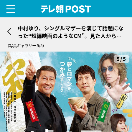
menu
テレ朝POST
中村ゆり、シングルマザーを演じて話題にな
った“短編映画のようなCM”。見た人からは
嬉しい報告「みんな涙を流しているの」
（写真ギャラリー 5/5）
5/5