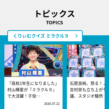
トピックス
TOPICS
くりぃむクイズ ミラクル９
「高校1年生になりました」
石原良純、怒る！ノ
村山輝星が『ミラクル９』
吉村崇も立ち上がり
で大活躍！子役…
議、スタジオ騒然…
2026.07.22
2