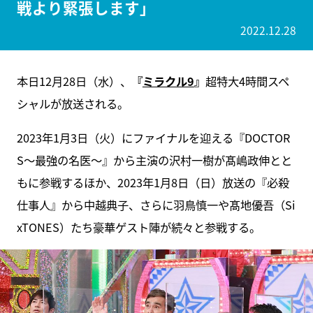
戦より緊張します」
2022.12.28
本日12月28日（水）、
『
ミラクル9
』
超特大4時間スペ
シャルが放送される。
2023年1月3日（火）にファイナルを迎える『DOCTOR
S～最強の名医～』から主演の沢村一樹が髙嶋政伸とと
もに参戦するほか、2023年1月8日（日）放送の『必殺
仕事人』から中越典子、さらに羽鳥慎一や髙地優吾（Si
xTONES）たち豪華ゲスト陣が続々と参戦する。