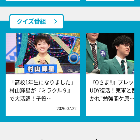
クイズ番組
「高校1年生になりました」
『Qさま!!』プレッシ
村山輝星が『ミラクル９』
UDY復活！東軍と西
で大活躍！子役…
かれ“勉強関ケ原…
2026.07.22
2