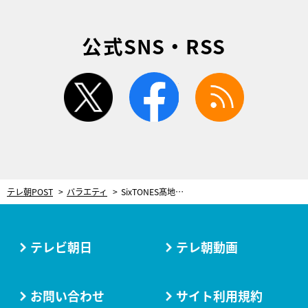
公式SNS・RSS
twitter
facebook
rss
テレ朝POST
バラエティ
SixTONES髙地優吾、『ミラクル9』4時間SPでファインプレー連発！「紅白歌合戦より緊張します」
テレビ朝日
テレ朝動画
お問い合わせ
サイト利用規約