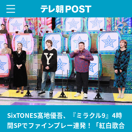
menu
テレ朝POST
SixTONES髙地優吾、『ミラクル9』4時
間SPでファインプレー連発！「紅白歌合