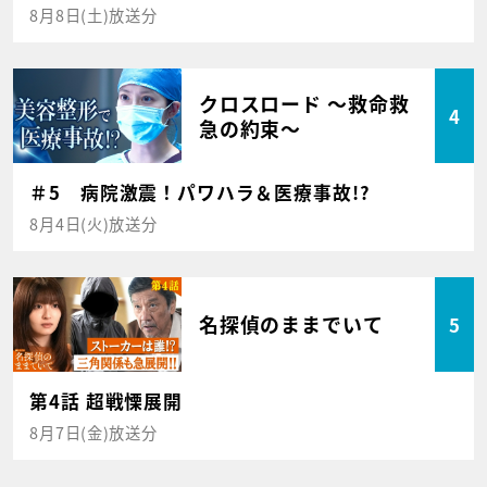
8月8日(土)放送分
クロスロード ～救命救
4
急の約束～
＃5 病院激震！パワハラ＆医療事故!?
8月4日(火)放送分
名探偵のままでいて
5
第4話 超戦慄展開
8月7日(金)放送分