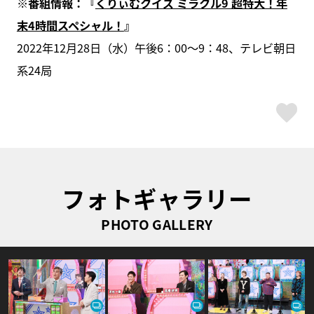
※番組情報：『
くりぃむクイズ ミラクル9 超特大！年
末4時間スペシャル！
』
2022年12月28日（水）午後6：00〜9：48、テレビ朝日
系24局
ス
フォトギャラリー
PHOTO GALLERY