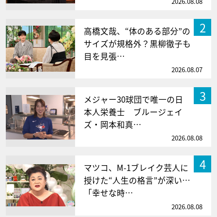
2026.08.08
2
高橋文哉、“体のある部分”の
サイズが規格外？黒柳徹子も
目を見張…
2026.08.07
3
メジャー30球団で唯一の日
本人栄養士 ブルージェイ
ズ・岡本和真…
2026.08.08
4
マツコ、M-1ブレイク芸人に
授けた“人生の格言”が深い…
「幸せな時…
2026.08.08