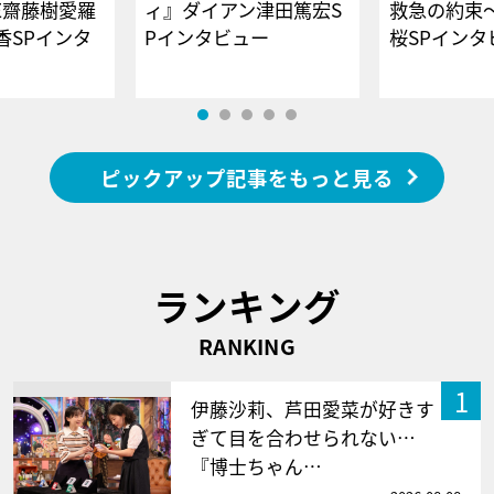
E齋藤樹愛羅
ィ』ダイアン津田篤宏S
救急の約束
香SPインタ
Pインタビュー
桜SPイ
ピックアップ記事をもっと見る
ランキング
RANKING
1
伊藤沙莉、芦田愛菜が好きす
ぎて目を合わせられない…
『博士ちゃん…