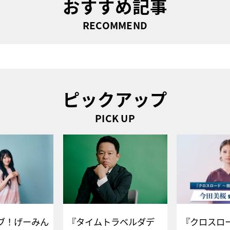
おすすめ記事
RECOMMEND
ピックアップ
PICK UP
ブ！げーみん
『タイムトラベルダデ
『クロスロー