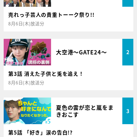
売れっ子芸人の貴重トーーク祭り!!
8月6日(木)放送分
大空港～GATE24～
2
第3話 消えた子供と兎を追え！
8月6日(木)放送分
夏色の雲が恋と嵐をま
3
きおこす
第5話 「好き」涙の告白!?