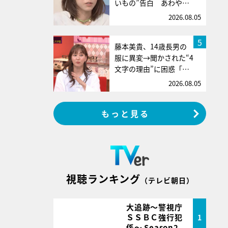
いもの”告白 あわや…
2026.08.05
5
藤本美貴、14歳長男の
服に異変→聞かされた“4
文字の理由”に困惑「…
2026.08.05
もっと見る
視聴ランキング
（テレビ朝日）
大追跡～警視庁
ＳＳＢＣ強行犯
1
係～ Season2