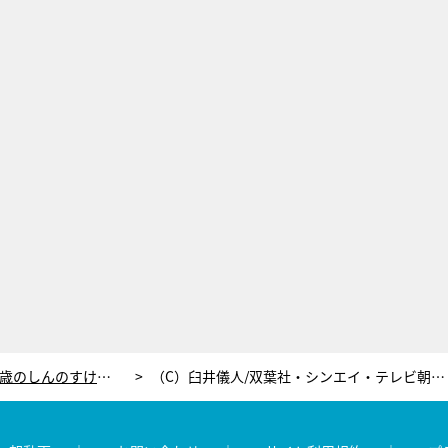
野原家がタイムトラベル！5歳のしんのすけ×5歳のひろし、時空を超えて夢の共演
（C）臼井儀人/双葉社・シンエイ・テレビ朝日・ＡＤＫ