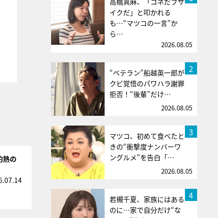
高橋真麻、「コネだブサ
イクだ」と叩かれる
も…“マツコの一言”か
ら…
2026.08.05
2
“ベテラン”船越英一郎が
クビ覚悟のパワハラ謝罪
拒否！“後輩”だけ…
2026.08.05
3
マツコ、初めて食べたと
きの“衝撃度ナンバーワ
ングルメ”を告白「…
灼熱の
2026.08.05
6.07.14
4
若槻千夏、家族にはある
のに…家で自分だけ“な