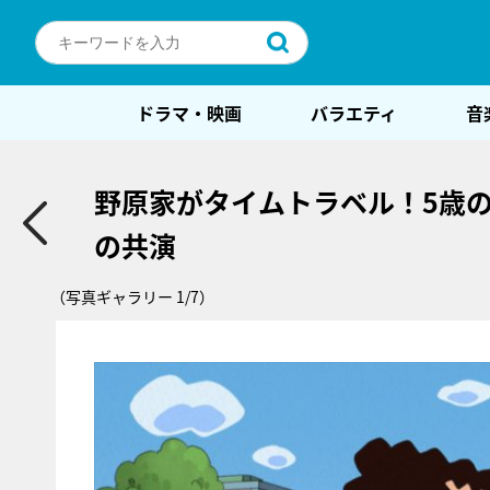
ドラマ・映画
バラエティ
音
野原家がタイムトラベル！5歳
の共演
（写真ギャラリー 1/7）