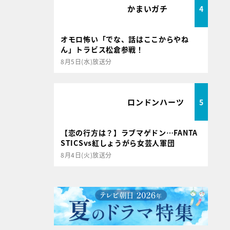
かまいガチ
4
オモロ怖い「でな、話はここからやね
ん」トラビス松倉参戦！
8月5日(水)放送分
ロンドンハーツ
5
【恋の行方は？】ラブマゲドン…FANTA
STICSvs紅しょうがら女芸人軍団
8月4日(火)放送分