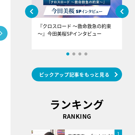
ぐ』＝LOV
『クロスロード ～救命救急の約束
『
香SPインタ
～』今田美桜SPインタビュー
ロ
ン
ピックアップ記事をもっと見る
ランキング
RANKING
1