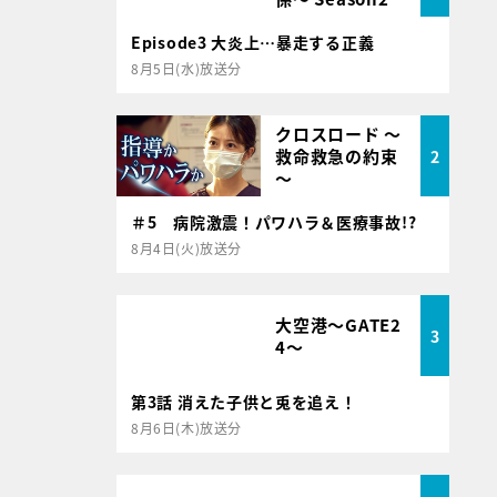
Episode3 大炎上…暴走する正義
8月5日(水)放送分
クロスロード ～
救命救急の約束
2
～
＃5 病院激震！パワハラ＆医療事故!?
8月4日(火)放送分
大空港～GATE2
3
4～
第3話 消えた子供と兎を追え！
8月6日(木)放送分