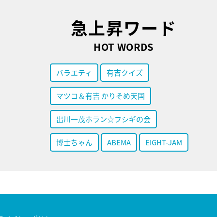
急上昇ワード
HOT WORDS
バラエティ
有吉クイズ
マツコ＆有吉 かりそめ天国
出川一茂ホラン☆フシギの会
博士ちゃん
ABEMA
EIGHT-JAM