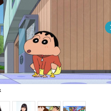
『アイ＝ラブ！げーみん
E齋藤樹愛羅＆佐々木舞
ビュー
Ｋ