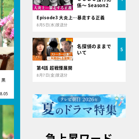
係～ Season2
Episode3 大炎上…暴走する正義
8月5日(水)放送分
名探偵のままで
5
いて
第4話 超戦慄展開
8月7日(金)放送分
！黒
8.05
急上昇ワード