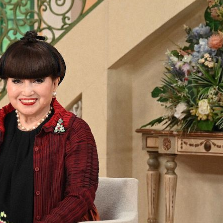
『アイ＝ラブ！げーみん
E齋藤樹愛羅＆佐々木舞
ビュー