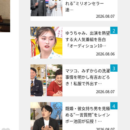
れる“ミリオンセラー
達…
2026.08.07
2
ゆうちゃみ、出演を熱望
する大人気番組を告白
「オーディション10…
2026.08.06
3
マツコ、みずからの洗濯
事情を明かし有吉おどろ
き！私服で外出す…
2026.08.07
4
既婚・彼女持ち男を見極
める“一言質問”をレイン
ボー池田が伝授！…
2026.08.07