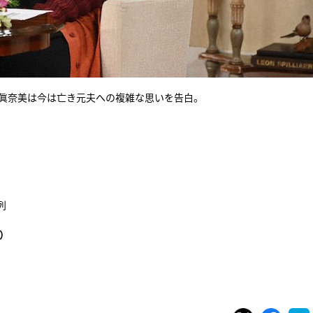
士眞奈美は今は亡き元夫への複雑な思いを告白。
列
）