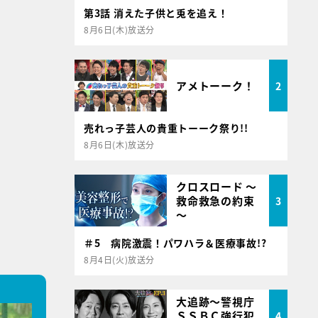
第3話 消えた子供と兎を追え！
8月6日(木)放送分
アメトーーク！
2
売れっ子芸人の貴重トーーク祭り!!
8月6日(木)放送分
クロスロード ～
救命救急の約束
3
～
＃5 病院激震！パワハラ＆医療事故!?
8月4日(火)放送分
大追跡～警視庁
ＳＳＢＣ強行犯
4