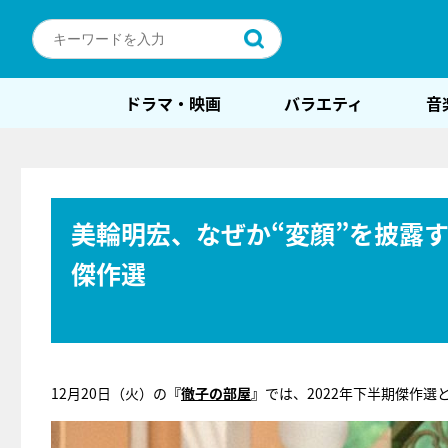
ドラマ・映画
バラエティ
音
美輪明宏、なぜか“変顔”を披露す
傑作選
12月20日（火）の
『
徹子の部屋
』
では、2022年下半期傑作