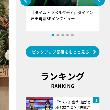
ぐ』＝LOV
『タイムトラベルダディ』ダイアン
『
香SPインタ
津田篤宏SPインタビュー
～
ピックアップ記事をもっと見る
ランキング
RANKING
1
『Mステ』豪華8組が登
場！23年ぶりに披露さ