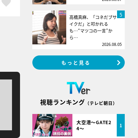
ア
はてブ
スキボタン
5
高橋真麻、「コネだブサ
イクだ」と叩かれる
も…“マツコの一言”か
ら…
2026.08.05
もっと見る
視聴ランキング
（テレビ朝日）
大空港～GATE2
1
4～