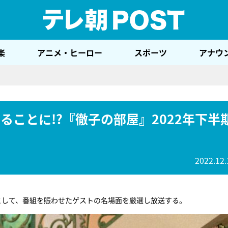
テレ
楽
アニメ・ヒーロー
スポーツ
アナウ
ることに!?『徹子の部屋』2022年下半
2022.12.
選として、番組を賑わせたゲストの名場面を厳選し放送する。