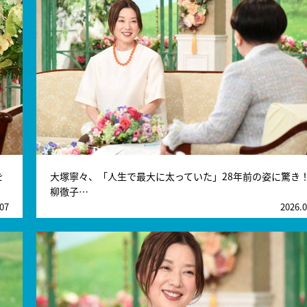
を
大塚寧々、「人生で最大に太っていた」28年前の姿に驚き
柳徹子…
.07
2026.0