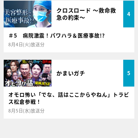
クロスロード ～救命救
4
急の約束～
＃5 病院激震！パワハラ＆医療事故!?
8月4日(火)放送分
かまいガチ
5
オモロ怖い「でな、話はここからやねん」トラビ
ス松倉参戦！
8月5日(水)放送分