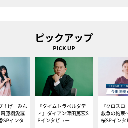
ピックアップ
PICK UP
ブ！げーみん
『タイムトラベルダデ
『クロスロー
E齋藤樹愛羅
ィ』ダイアン津田篤宏S
救急の約束
香SPインタ
Pインタビュー
桜SPイ