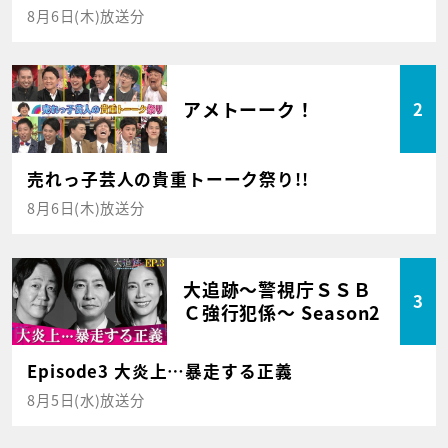
8月6日(木)放送分
アメトーーク！
2
売れっ子芸人の貴重トーーク祭り!!
8月6日(木)放送分
大追跡～警視庁ＳＳＢ
3
Ｃ強行犯係～ Season2
Episode3 大炎上…暴走する正義
8月5日(水)放送分