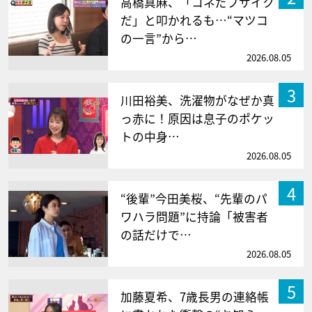
高橋真麻、「コネだブサイク
だ」と叩かれるも…“マツコ
の一言”から…
2026.08.05
3
川田裕美、洗濯物がなぜか真
っ赤に！原因は息子のポケッ
トの中身…
2026.08.05
4
“後輩”今田美桜、“先輩のパ
ワハラ問題”に持論「被害者
の話だけで…
2026.08.05
5
加藤夏希、7歳長男の連絡帳