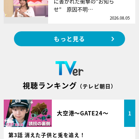
に書かれた衝撃の“お知ら
せ” 原因不明…
2026.08.05
もっと見る
視聴ランキング
（テレビ朝日）
大空港～GATE24～
1
第3話 消えた子供と兎を追え！