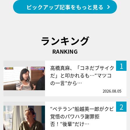
ピックアップ記事をもっと見る
ランキング
RANKING
1
高橋真麻、「コネだブサイク
だ」と叩かれるも…“マツコ
の一言”から…
2026.08.05
2
“ベテラン”船越英一郎がクビ
覚悟のパワハラ謝罪拒
否！“後輩”だけ…