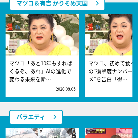
マツコ＆有吉 かりそめ天国
マツコ「あと10年もすれば
マツコ、初めて食べ
くるぞ、あれ」AIの進化で
の“衝撃度ナンバー
変わる未来を断…
メ”を告白「得…
2026.08.05
2
バラエティ