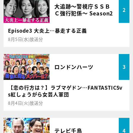
大追跡～警視庁ＳＳＢ
2
Ｃ強行犯係～ Season2
Episode3 大炎上…暴走する正義
8月5日(水)放送分
ロンドンハーツ
3
【恋の行方は？】ラブマゲドン…FANTASTICSv
s紅しょうがら女芸人軍団
8月4日(火)放送分
テレビ千鳥
4