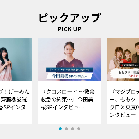
ピックアップ
PICK UP
ブ！げーみん
『クロスロード ～救命
『マジプロ
E齋藤樹愛羅
救急の約束～』今田美
ー、ももク
香SPインタ
桜SPインタビュー
クロ×東京0
ンタビュー