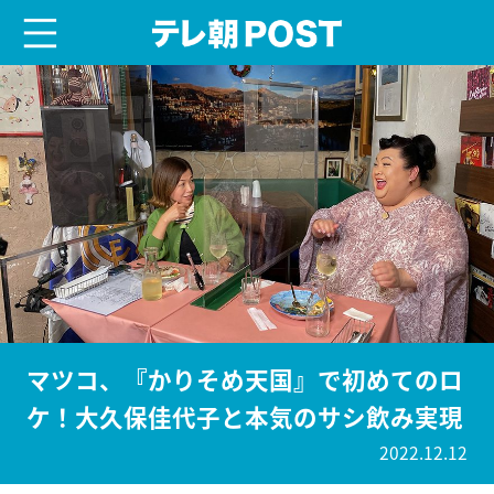
menu
テレ朝POST
マツコ、『かりそめ天国』で初めてのロ
ケ！大久保佳代子と本気のサシ飲み実現
2022.12.12