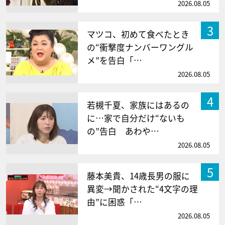
2026.08.05
3
マツコ、初めて食べたとき
の“衝撃度ナンバーワングル
メ”を告白「…
2026.08.05
4
若槻千夏、家族にはあるの
に…家で自分だけ“ないも
の”告白 あわや…
2026.08.05
5
藤本美貴、14歳長男の服に
異変→聞かされた“4文字の理
由”に困惑「…
2026.08.05