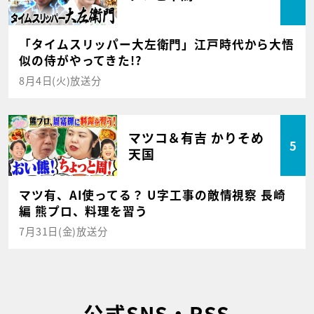
「タイムスリッパー大左衛門」江戸時代から大悟
似の侍がやってきた!?
8月4日(火)放送分
マツコ＆有吉 かりそめ
5
天国
マツ有、AI使ってる？ U字工事の敵情視察 長崎
編 熊プロ、料理を習う
7月31日(金)放送分
公式SNS・RSS