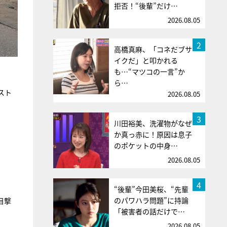
拒否！“後輩”だけ…
2026.08.05
2
高橋真麻、「コネだブサ
イクだ」と叩かれる
も…“マツコの一言”か
ら…
スト
2026.08.05
3
川田裕美、洗濯物がなぜ
か真っ赤に！原因は息子
のポケットの中身…
2026.08.05
4
“後輩”今田美桜、“先輩
のパワハラ問題”に持論
目撃
「被害者の話だけで…
2026.08.05