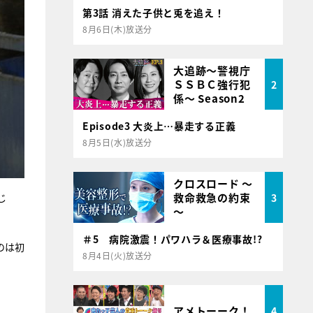
第3話 消えた子供と兎を追え！
8月6日(木)放送分
大追跡～警視庁
ＳＳＢＣ強行犯
2
係～ Season2
Episode3 大炎上…暴走する正義
8月5日(水)放送分
クロスロード ～
救命救急の約束
3
じ
～
＃5 病院激震！パワハラ＆医療事故!?
のは初
8月4日(火)放送分
アメトーーク！
4