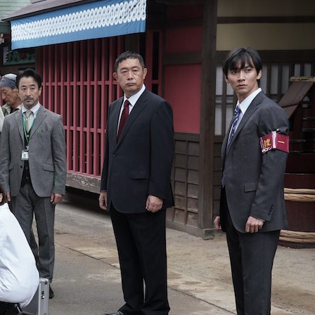
『アイ＝ラブ！げーみん
E齋藤樹愛羅＆佐々木舞
ビュー