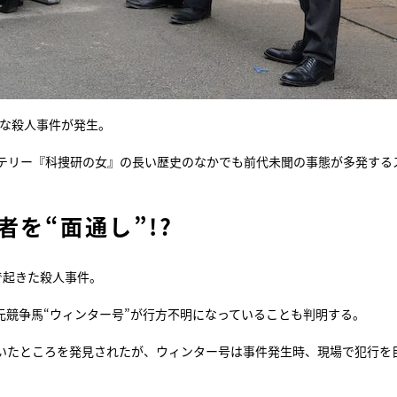
妙な殺人事件が発生。
ステリー『科捜研の女』の長い歴史のなかでも前代未聞の事態が多発する
を“面通し”!?
で起きた殺人事件。
元競争馬“ウィンター号”が行方不明になっていることも判明する。
いたところを発見されたが、ウィンター号は事件発生時、現場で犯行を