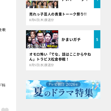
売れっ子芸人の貴重トーーク祭り!!
8月6日(木)放送分
を軟
かまいガチ
5
オモロ怖い「でな、話はここからやね
ん」トラビス松倉参戦！
8月5日(水)放送分
『科
ア
はてブ
スキボタン