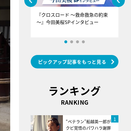
ぐ』＝LOV
『クロスロード ～救命救急の約束
『
香SPインタ
～』今田美桜SPインタビュー
ロ
ン
ピックアップ記事をもっと見る
ランキング
RANKING
1
“ベテラン”船越英一郎が
クビ覚悟のパワハラ謝罪