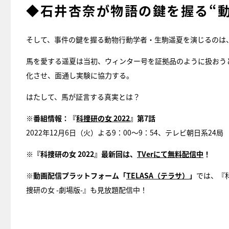
◆石井杏奈が物語の鍵を握る“
そして、事件の鍵を握る動物行動学者・生駒遥夏を演じるのは
馬を愛する遥夏は当初、ウィンター号を証拠品のように扱おう
化させ、面通し実験に協力する。
はたして、馬が証言する真実とは？
※番組情報：『
科捜研の女 2022
』第7話
2022年12月6日（火）よる9：00～9：54、テレビ朝日系24局
※『科捜研の女 2022』最新回は、
TVerにて無料配信中
！
※動画配信プラットフォーム「
TELASA（テラサ）
」
では、『
捜研の女 -劇場版-』も見放題配信中！