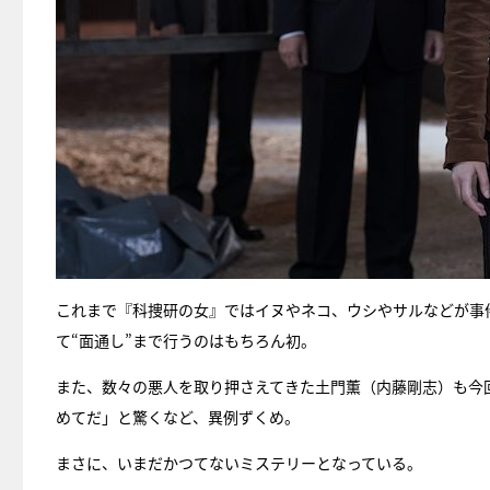
これまで『科捜研の女』ではイヌやネコ、ウシやサルなどが事
て“面通し”まで行うのはもちろん初。
また、数々の悪人を取り押さえてきた土門薫（内藤剛志）も今
めてだ」と驚くなど、異例ずくめ。
まさに、いまだかつてないミステリーとなっている。