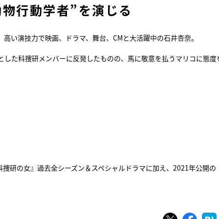
動物行動学者”を演じる
、高い演技力で映画、ドラマ、舞台、CMと大活躍中の石井杏奈。
とした科捜研メンバーに反発したものの、馬に敬意を払うマリコに態度
科捜研の女』過去全シーズン＆スペシャルドラマに加え、2021年公開の
ツイート
シェ