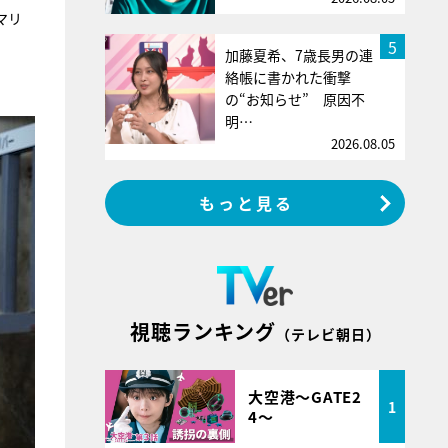
マリ
5
加藤夏希、7歳長男の連
絡帳に書かれた衝撃
の“お知らせ” 原因不
明…
2026.08.05
もっと見る
視聴ランキング
（テレビ朝日）
大空港～GATE2
1
4～