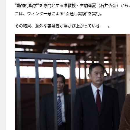
“動物行動学”を専門とする准教授・生駒遥夏（石井杏奈）か
コは、ウィンター号による“面通し実験”を実行。
その結果、意外な容疑者が浮かび上がっていき――。