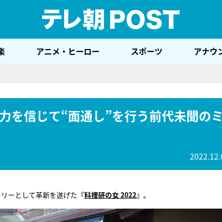
テレ
楽
アニメ・ヒーロー
スポーツ
アナウ
力を信じて“面通し”を行う前代未聞の
2022.12.
テリーとして革新を遂げた
『
科捜研の女 2022
』
。