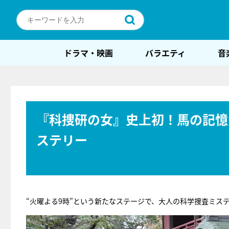
ドラマ・映画
バラエティ
音
『科捜研の女』史上初！馬の記憶
ステリー
“火曜よる9時”という新たなステージで、大人の科学捜査ミス