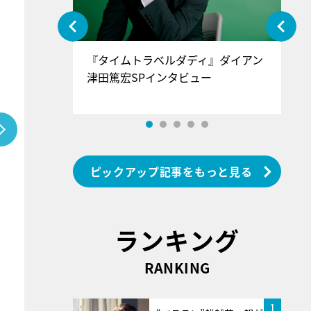
ぐ』＝LOV
『タイムトラベルダディ』ダイアン
『
香SPインタ
津田篤宏SPインタビュー
～
ピックアップ記事をもっと見る
ランキング
RANKING
1