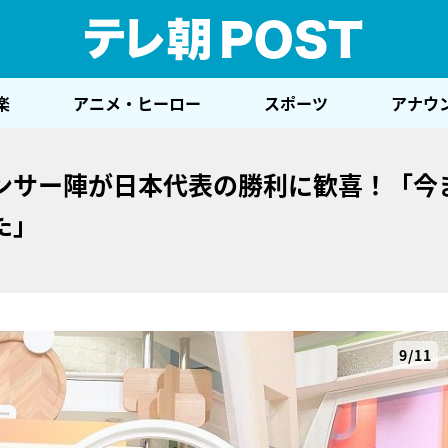
テレ
楽
アニメ・ヒーロー
スポーツ
アナウ
ンサー陣が日本代表の勝利に歓喜！「今
た」
9/11