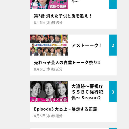
4～
第3話 消えた子供と兎を追え！
8月6日(木)放送分
アメトーーク！
2
売れっ子芸人の貴重トーーク祭り!!
8月6日(木)放送分
大追跡～警視庁
ＳＳＢＣ強行犯
3
係～ Season2
Episode3 大炎上…暴走する正義
8月5日(水)放送分