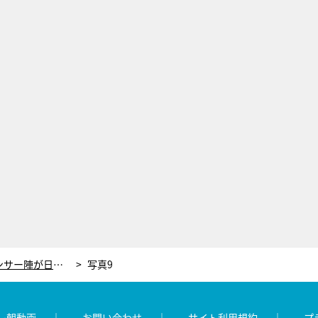
『グッド！モーニング』アナウンサー陣が日本代表の勝利に歓喜！「今まで以上にサッカーが好きになりました」
写真9
レ朝動画
お問い合わせ
サイト利用規約
プ