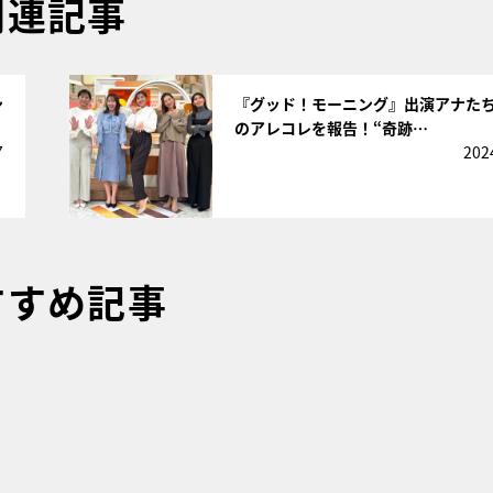
関連記事
サムネイル
ン
『グッド！モーニング』出演アナた
のアレコレを報告！“奇跡…
7
202
すすめ記事