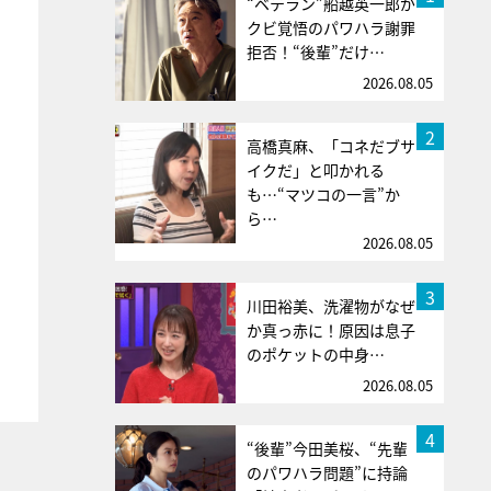
“ベテラン”船越英一郎が
クビ覚悟のパワハラ謝罪
拒否！“後輩”だけ…
2026.08.05
2
高橋真麻、「コネだブサ
イクだ」と叩かれる
も…“マツコの一言”か
ら…
2026.08.05
3
川田裕美、洗濯物がなぜ
か真っ赤に！原因は息子
のポケットの中身…
2026.08.05
4
“後輩”今田美桜、“先輩
のパワハラ問題”に持論