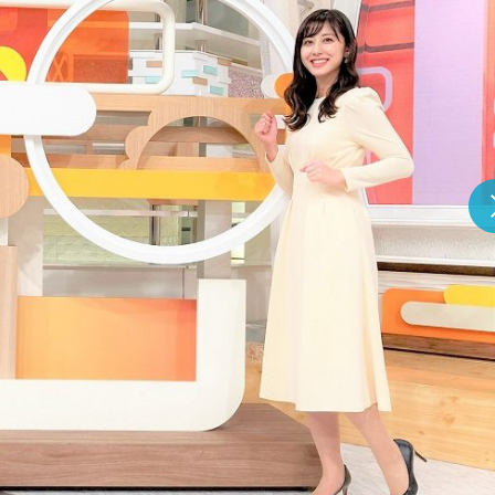
『アイ＝ラブ！げーみん
E齋藤樹愛羅＆佐々木舞
ビュー