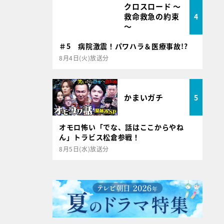
クロスロード ～
救命救急の約束
4
～
＃5 病院激震！パワハラ＆医療事故!?
8月4日(火)放送分
かまいガチ
5
オモロ怖い「でな、話はここからやね
ん」トラビス松倉参戦！
8月5日(水)放送分