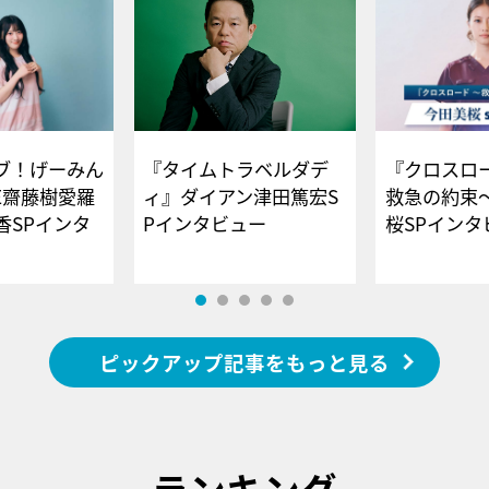
ブ！げーみん
『タイムトラベルダデ
『クロスロー
E齋藤樹愛羅
ィ』ダイアン津田篤宏S
救急の約束
香SPインタ
Pインタビュー
桜SPイ
ピックアップ記事をもっと見る
ランキング