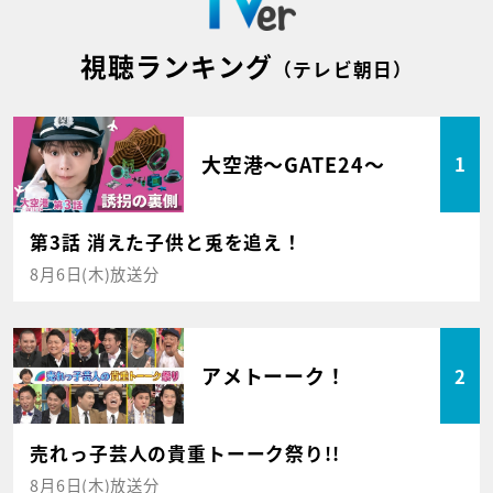
視聴ランキング
（テレビ朝日）
大空港～GATE24～
1
第3話 消えた子供と兎を追え！
8月6日(木)放送分
アメトーーク！
2
売れっ子芸人の貴重トーーク祭り!!
8月6日(木)放送分