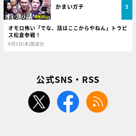
かまいガチ
5
オモロ怖い「でな、話はここからやねん」トラビ
ス松倉参戦！
8月5日(水)放送分
公式SNS・RSS
twitter
facebook
rss