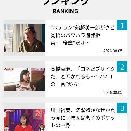
RANKING
1
“ベテラン”船越英一郎がクビ
覚悟のパワハラ謝罪拒
否！“後輩”だけ…
2026.08.05
2
高橋真麻、「コネだブサイク
だ」と叩かれるも…“マツコ
の一言”から…
2026.08.05
3
川田裕美、洗濯物がなぜか真
っ赤に！原因は息子のポケッ
トの中身…