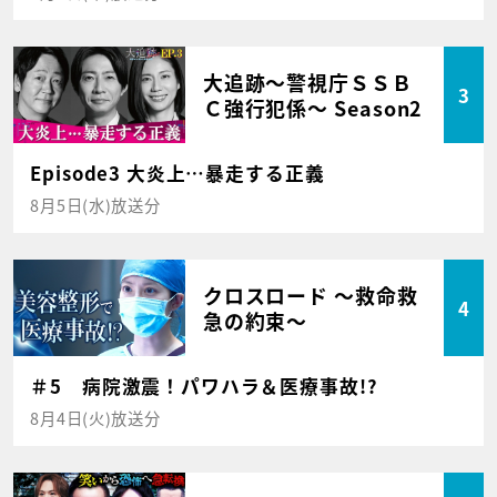
大追跡～警視庁ＳＳＢ
3
Ｃ強行犯係～ Season2
Episode3 大炎上…暴走する正義
8月5日(水)放送分
クロスロード ～救命救
4
急の約束～
＃5 病院激震！パワハラ＆医療事故!?
8月4日(火)放送分