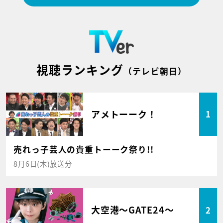
視聴ランキング
（テレビ朝日）
アメトーーク！
1
売れっ子芸人の貴重トーーク祭り!!
8月6日(木)放送分
大空港～GATE24～
2