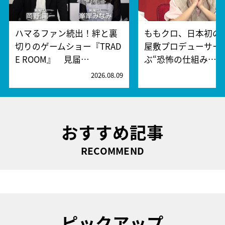
ハマるファン続出！絆と裏
ももクロ、日本初の
切りのゲームショー『TRAD
屋敷プロデューサー
E ROOM』 見届…
ぶ“恐怖の仕組み…
2026.08.09
2
おすすめ記事
RECOMMEND
ピックアップ