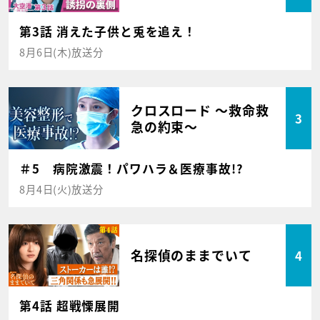
第3話 消えた子供と兎を追え！
8月6日(木)放送分
クロスロード ～救命救
3
急の約束～
＃5 病院激震！パワハラ＆医療事故!?
8月4日(火)放送分
名探偵のままでいて
4
第4話 超戦慄展開