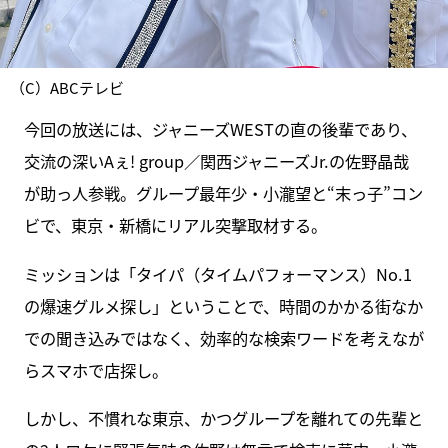
（C）ABCテレビ
今回の放送には、ジャニーズWESTの直の後輩であり、
交流の深いAぇ! group／関西ジャニーズJr.の佐野晶哉
が助っ人参戦。グループ最年少・小瀧望と“末っ子”コン
ビで、東京・新橋にリアル突撃取材する。
ミッションは「タイパ（タイムパフォーマンス）No.1
の爆速グルメ探し」ということで、時間のかかる街なか
での聞き込みではなく、効率的な検索ワードを考えなが
らスマホで店探し。
しかし、不慣れな東京、かつグループを離れての先輩と