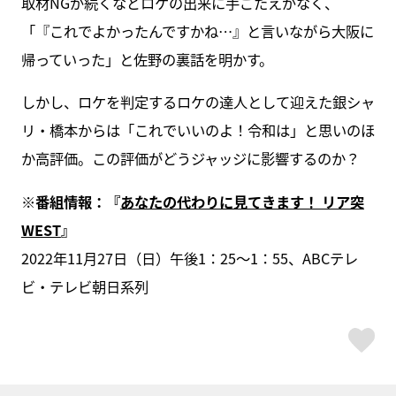
取材NGが続くなどロケの出来に手ごたえがなく、
「『これでよかったんですかね…』と言いながら大阪に
帰っていった」と佐野の裏話を明かす。
しかし、ロケを判定するロケの達人として迎えた銀シャ
リ・橋本からは「これでいいのよ！令和は」と思いのほ
か高評価。この評価がどうジャッジに影響するのか？
※番組情報：『
あなたの代わりに見てきます！ リア突
WEST
』
2022年11月27日（日）午後1：25～1：55、ABCテレ
ビ・テレビ朝日系列
ス