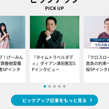
PICK UP
ブ！げーみん
『タイムトラベルダデ
『クロスロー
E齋藤樹愛羅
ィ』ダイアン津田篤宏S
救急の約束
香SPインタ
Pインタビュー
桜SPイ
ピックアップ記事をもっと見る