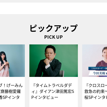
ピックアップ
PICK UP
ブ！げーみん
『タイムトラベルダデ
『クロスロー
E齋藤樹愛羅
ィ』ダイアン津田篤宏S
救急の約束
香SPインタ
Pインタビュー
桜SPイ