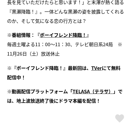
長を見ていただけたらと思います！」と末澤が熱く語る
『黒瀬降臨！』。一体どんな黒瀬の姿を披露してくれる
のか、そして気になる恋の行方とは？
※番組情報：『
ボーイフレンド降臨！
』
毎週土曜よる11：00〜11：30、テレビ朝日系24局 ※
11月26日（土）放送休止
※『ボーイフレンド降臨！』最新回は、
TVer
にて無料
配信中！
※動画配信プラットフォーム「
TELASA（テラサ）
」で
は、地上波放送終了後にドラマ本編を配信！
ス