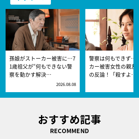
孫娘がストーカー被害に…7
警察は何もできず…
1歳祖父が“何もできない警
カー被害女性の親友
察を動かす解決…
の反論！「殺すよ…
2026.08.08
2
おすすめ記事
RECOMMEND