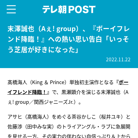
menu
テレ朝POST
末澤誠也（Aぇ! group）、『ボーイフレ
ンド降臨！』への熱い思い告白「いっそ
う芝居が好きになった」
2022.11.22
髙橋海人（King ＆ Prince）単独初主演作となる
『
ボー
イフレンド降臨！
』
で、黒瀬顕介を演じる末澤誠也（A
ぇ! group／関西ジャニーズJr.）。
アサヒ（髙橋海人）をめぐる茶谷かしこ（桜井ユキ）と
佐藤渉（田中みな実）のトライアングル・ラブに急展開
を見せる一方、その実力の伴わない自信っぷり＆上から