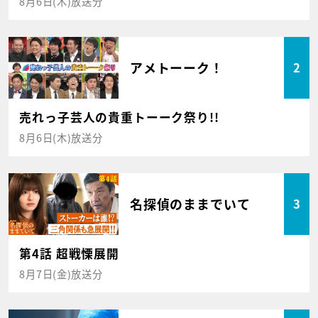
8月6日(木)放送分
アメトーーク！
2
売れっ子芸人の貴重トーーク祭り!!
8月6日(木)放送分
名探偵のままでいて
3
第4話 超戦慄展開
8月7日(金)放送分