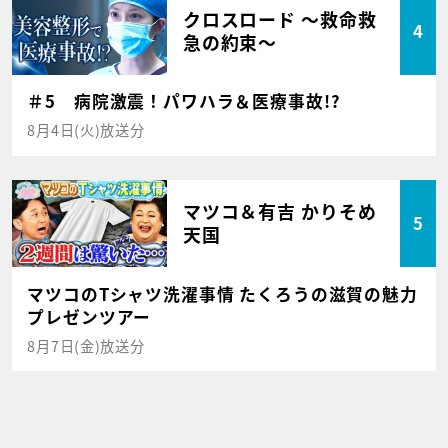
クロスロード ～救命救
4
急の約束～
＃5 病院激震！パワハラ＆医療事故!?
8月4日(火)放送分
マツコ＆有吉 かりそめ
5
天国
マツコのTシャツ洗濯事情 たくろうの滋賀の魅力
プレゼンツアー
8月7日(金)放送分