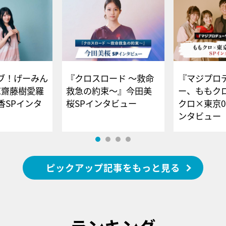
ブ！げーみん
『クロスロード ～救命
『マジプロ
E齋藤樹愛羅
救急の約束～』今田美
ー、ももク
香SPインタ
桜SPインタビュー
クロ×東京0
ンタビュー
ピックアップ記事をもっと見る