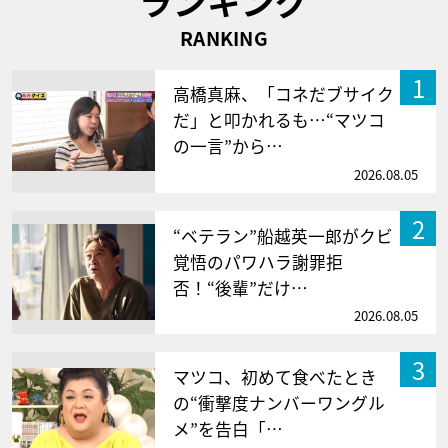
ランキング
RANKING
1
高橋真麻、「コネだブサイク
だ」と叩かれるも…“マツコ
の一言”から…
2026.08.05
2
“ベテラン”船越英一郎がクビ
覚悟のパワハラ謝罪拒
否！“後輩”だけ…
2026.08.05
3
マツコ、初めて食べたとき
の“衝撃度ナンバーワングル
メ”を告白「…