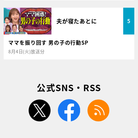
夫が寝たあとに
5
ママを振り回す 男の子の行動SP
8月4日(火)放送分
公式SNS・RSS
twitter
facebook
rss