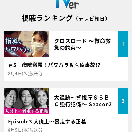
視聴ランキング
（テレビ朝日）
クロスロード ～救命救
1
急の約束～
＃5 病院激震！パワハラ＆医療事故!?
8月4日(火)放送分
大追跡～警視庁ＳＳＢ
2
Ｃ強行犯係～ Season2
Episode3 大炎上…暴走する正義
8月5日(水)放送分