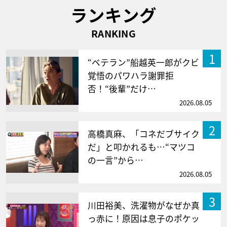
ランキング
RANKING
1
“ベテラン”船越英一郎がクビ
覚悟のパワハラ謝罪拒
否！“後輩”だけ…
2026.08.05
2
高橋真麻、「コネだブサイク
だ」と叩かれるも…“マツコ
の一言”から…
2026.08.05
3
川田裕美、洗濯物がなぜか真
っ赤に！原因は息子のポケッ