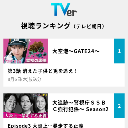
視聴ランキング
（テレビ朝日）
大空港～GATE24～
1
第3話 消えた子供と兎を追え！
8月6日(木)放送分
大追跡～警視庁ＳＳＢ
2
Ｃ強行犯係～ Season2
Episode3 大炎上…暴走する正義