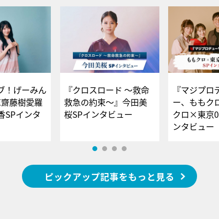
ブ！げーみん
『クロスロード ～救命
『マジプロ
E齋藤樹愛羅
救急の約束～』今田美
ー、ももク
香SPインタ
桜SPインタビュー
クロ×東京0
ンタビュー
ピックアップ記事をもっと見る