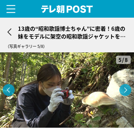
menu
テレ朝POST
13歳の“昭和歌謡博士ちゃん”に密着！6歳の
妹をモデルに架空の昭和歌謡ジャケットを制
作
（写真ギャラリー 5/8）
5/8