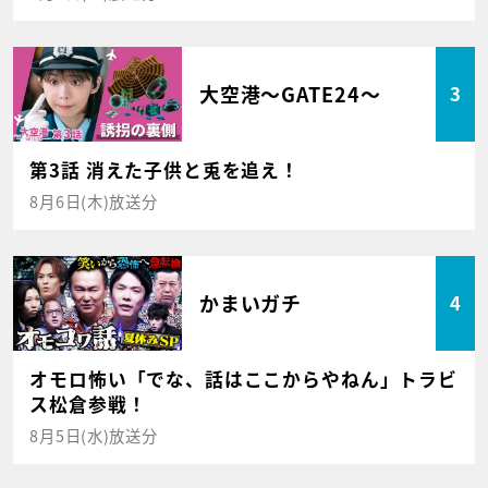
大空港～GATE24～
3
第3話 消えた子供と兎を追え！
8月6日(木)放送分
かまいガチ
4
オモロ怖い「でな、話はここからやねん」トラビ
ス松倉参戦！
8月5日(水)放送分