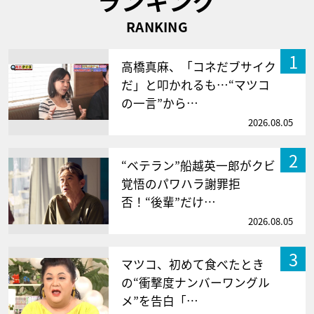
ランキング
RANKING
1
高橋真麻、「コネだブサイク
だ」と叩かれるも…“マツコ
の一言”から…
2026.08.05
2
“ベテラン”船越英一郎がクビ
覚悟のパワハラ謝罪拒
否！“後輩”だけ…
2026.08.05
3
マツコ、初めて食べたとき
の“衝撃度ナンバーワングル
メ”を告白「…