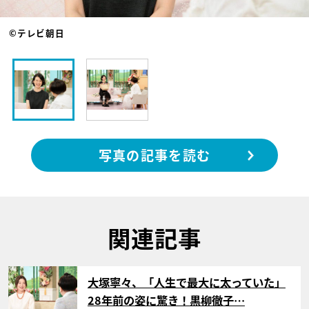
©テレビ朝日
写真の記事を読む
関連記事
サムネイル
大塚寧々、「人生で最大に太っていた」
28年前の姿に驚き！黒柳徹子…