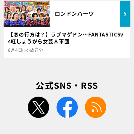
ロンドンハーツ
5
【恋の行方は？】ラブマゲドン…FANTASTICSv
s紅しょうがら女芸人軍団
8月4日(火)放送分
公式SNS・RSS
twitter
facebook
rss