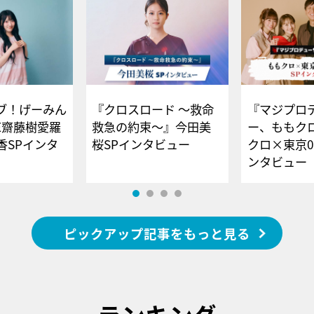
ブ！げーみん
『クロスロード ～救命
『マジプロ
E齋藤樹愛羅
救急の約束～』今田美
ー、ももク
香SPインタ
桜SPインタビュー
クロ×東京0
ンタビュー
ピックアップ記事をもっと見る