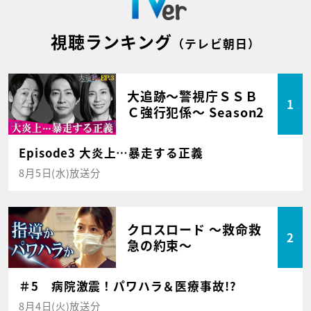
視聴ランキング
（テレビ朝日）
大追跡～警視庁ＳＳＢ
1
Ｃ強行犯係～ Season2
Episode3 大炎上…暴走する正義
8月5日(水)放送分
クロスロード ～救命救
2
急の約束～
＃5 病院激震！パワハラ＆医療事故!?
8月4日(火)放送分