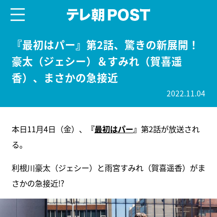
menu
テレ朝POST
『最初はパー』第2話、驚きの新展開！
豪太（ジェシー）＆すみれ（賀喜遥
香）、まさかの急接近
2022.11.04
本日11月4日（金）、
『
最初はパー
』
第2話が放送され
る。
利根川豪太（ジェシー）と雨宮すみれ（賀喜遥香）がま
さかの急接近!?