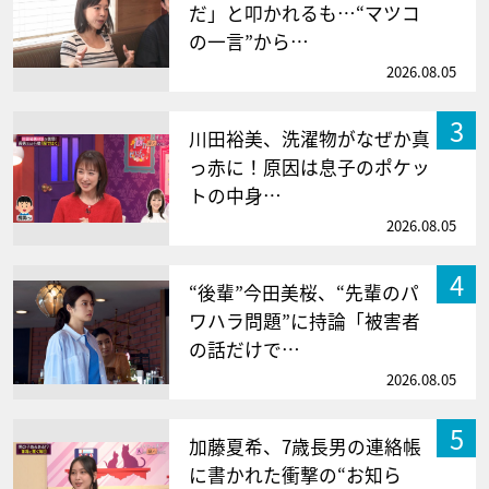
だ」と叩かれるも…“マツコ
の一言”から…
2026.08.05
3
川田裕美、洗濯物がなぜか真
っ赤に！原因は息子のポケッ
トの中身…
2026.08.05
4
“後輩”今田美桜、“先輩のパ
ワハラ問題”に持論「被害者
の話だけで…
2026.08.05
5
加藤夏希、7歳長男の連絡帳
に書かれた衝撃の“お知ら