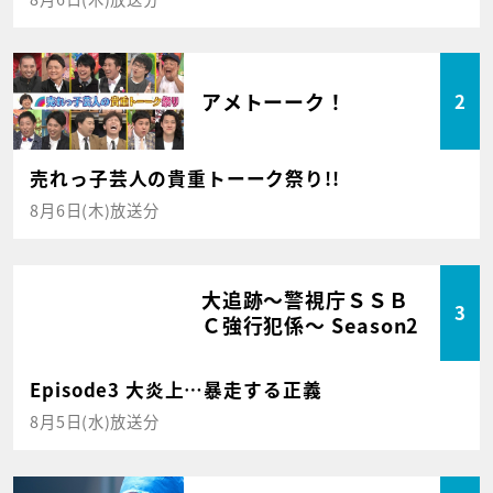
アメトーーク！
2
売れっ子芸人の貴重トーーク祭り!!
8月6日(木)放送分
大追跡～警視庁ＳＳＢ
3
Ｃ強行犯係～ Season2
Episode3 大炎上…暴走する正義
8月5日(水)放送分