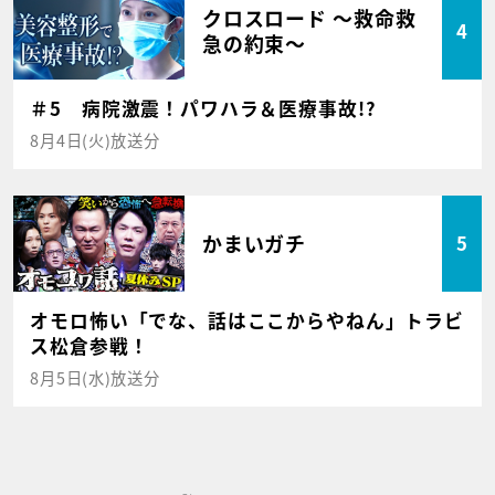
クロスロード ～救命救
4
急の約束～
＃5 病院激震！パワハラ＆医療事故!?
8月4日(火)放送分
かまいガチ
5
オモロ怖い「でな、話はここからやねん」トラビ
ス松倉参戦！
8月5日(水)放送分