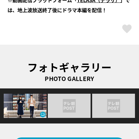
※動画配信プラットフォーム「
TELASA（テラサ）
」で
は、地上波放送終了後にドラマ本編を配信！
ス
フォトギャラリー
PHOTO GALLERY