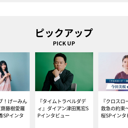
ピックアップ
PICK UP
ブ！げーみん
『タイムトラベルダデ
『クロスロー
E齋藤樹愛羅
ィ』ダイアン津田篤宏S
救急の約束
香SPインタ
Pインタビュー
桜SPイ