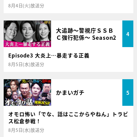
8月4日(火)放送分
大追跡～警視庁ＳＳＢ
4
Ｃ強行犯係～ Season2
Episode3 大炎上…暴走する正義
8月5日(水)放送分
かまいガチ
5
オモロ怖い「でな、話はここからやねん」トラビ
ス松倉参戦！
8月5日(水)放送分