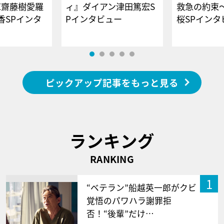
E齋藤樹愛羅
ィ』ダイアン津田篤宏S
救急の約束
香SPインタ
Pインタビュー
桜SPイ
ピックアップ記事をもっと見る
ランキング
RANKING
1
“ベテラン”船越英一郎がクビ
覚悟のパワハラ謝罪拒
否！“後輩”だけ…