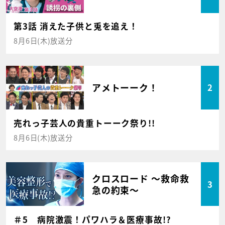
第3話 消えた子供と兎を追え！
8月6日(木)放送分
アメトーーク！
2
売れっ子芸人の貴重トーーク祭り!!
8月6日(木)放送分
クロスロード ～救命救
3
急の約束～
＃5 病院激震！パワハラ＆医療事故!?