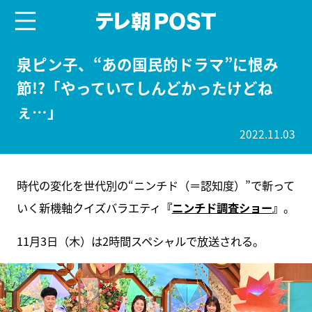
menu
テレ朝POST
泉ピン子、“あの国民的ドラマ”に恨み
節!?「やっていてしんどかったけどね
ぇ…」
2022.11.03
時代の変化を世代別の“ニンチド（＝認知度）”で斬って
いく新機軸クイズバラエティ
『
ニンチド調査ショー
』
。
11月3日（木）は2時間スペシャルで放送される。