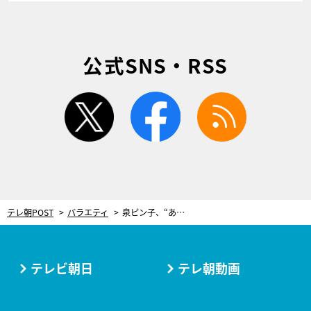
公式SNS・RSS
twitter
facebook
rss
テレ朝POST
バラエティ
泉ピン子、“あの国民的ドラマ”に恨み節!?「やっていてしんどかったけどねぇ…」
テレビ朝日
テレ朝動画