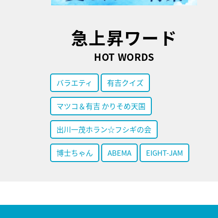
急上昇ワード
HOT WORDS
バラエティ
有吉クイズ
マツコ＆有吉 かりそめ天国
出川一茂ホラン☆フシギの会
博士ちゃん
ABEMA
EIGHT-JAM