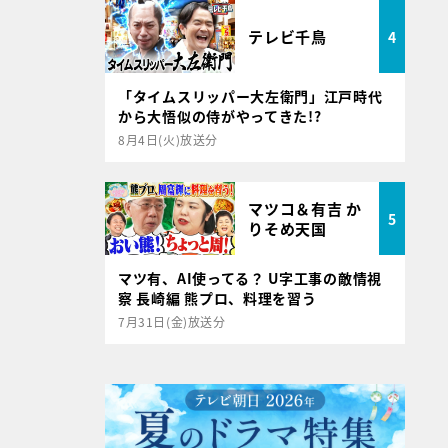
テレビ千鳥
4
「タイムスリッパー大左衛門」江戸時代
から大悟似の侍がやってきた!?
8月4日(火)放送分
マツコ＆有吉 か
5
りそめ天国
マツ有、AI使ってる？ U字工事の敵情視
察 長崎編 熊プロ、料理を習う
7月31日(金)放送分