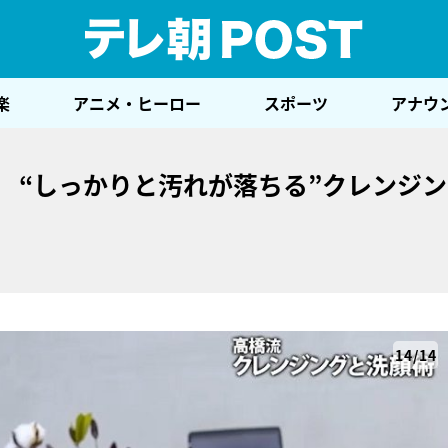
テレ
楽
アニメ・ヒーロー
スポーツ
アナウ
 “しっかりと汚れが落ちる”クレンジ
14/14