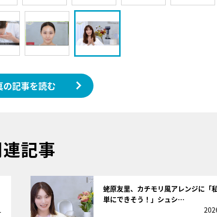
真の記事を読む
関連記事
サムネイル
蛯原友里、カチモリ風アレンジに「
単にできそう！」シュシ…
1
202