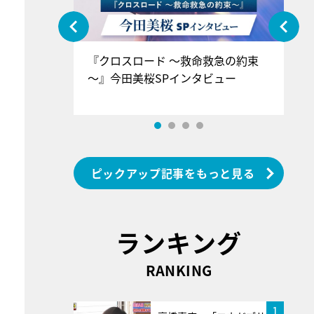
ぐ』＝LOV
『クロスロード ～救命救急の約束
『
香SPインタ
～』今田美桜SPインタビュー
ロ
ン
ピックアップ記事をもっと見る
ランキング
RANKING
1