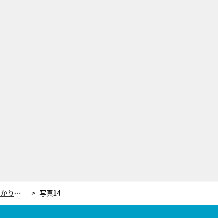
蛯原友里「ビックリしました～」 “しっかりと汚れが落ちる”クレンジング＆洗顔術
写真14