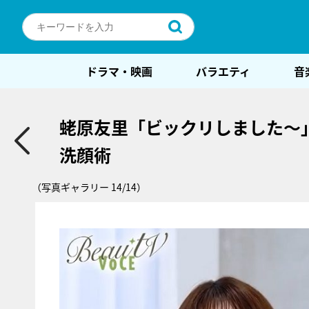
ドラマ・映画
バラエティ
音
蛯原友里「ビックリしました～」
洗顔術
（写真ギャラリー 14/14）