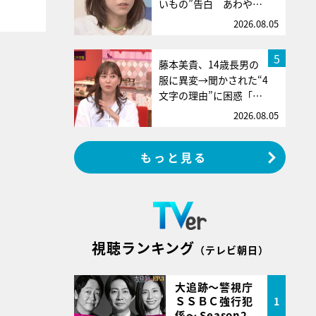
いもの”告白 あわや…
2026.08.05
5
藤本美貴、14歳長男の
服に異変→聞かされた“4
文字の理由”に困惑「…
2026.08.05
もっと見る
視聴ランキング
（テレビ朝日）
大追跡～警視庁
ＳＳＢＣ強行犯
1
係～ Season2