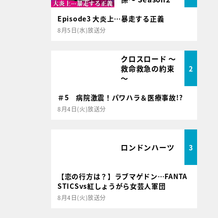
Episode3 大炎上…暴走する正義
8月5日(水)放送分
クロスロード ～
救命救急の約束
2
～
＃5 病院激震！パワハラ＆医療事故!?
8月4日(火)放送分
ロンドンハーツ
3
【恋の行方は？】ラブマゲドン…FANTA
STICSvs紅しょうがら女芸人軍団
8月4日(火)放送分