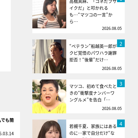
高橋真麻、「コネだブサ
イクだ」と叩かれる
も…“マツコの一言”か
ら…
2026.08.05
2
“ベテラン”船越英一郎が
クビ覚悟のパワハラ謝罪
拒否！“後輩”だけ…
2026.08.05
3
マツコ、初めて食べたと
きの“衝撃度ナンバーワ
ングルメ”を告白「…
2026.08.05
私でも簡
4
若槻千夏、家族にはある
のに…家で自分だけ“な
6.03.14