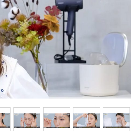
『アイ＝ラブ！げーみん
E齋藤樹愛羅＆佐々木舞
ビュー