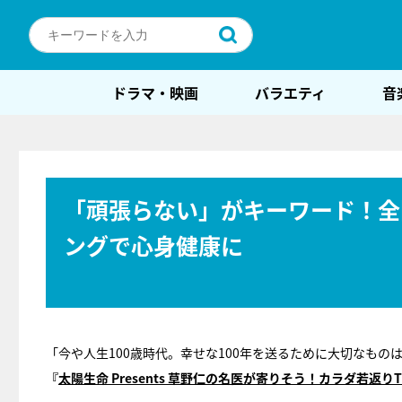
ドラマ・映画
バラエティ
音
「頑張らない」がキーワード！全
ングで心身健康に
「今や人生100歳時代。幸せな100年を送るために大切なも
『
太陽生命 Presents 草野仁の名医が寄りそう！カラダ若返りT