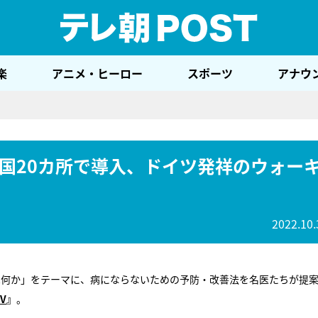
テレ
楽
アニメ・ヒーロー
スポーツ
アナウ
国20カ所で導入、ドイツ発祥のウォー
2022.10.
のは何か」をテーマに、病にならないための予防・改善法を名医たちが提
V
』
。