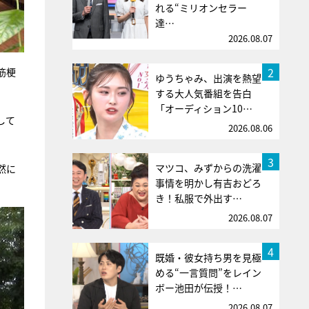
れる“ミリオンセラー
達…
2026.08.07
2
筋梗
ゆうちゃみ、出演を熱望
する大人気番組を告白
「オーディション10…
して
2026.08.06
3
マツコ、みずからの洗濯
然に
事情を明かし有吉おどろ
き！私服で外出す…
2026.08.07
4
既婚・彼女持ち男を見極
める“一言質問”をレイン
ボー池田が伝授！…
2026.08.07