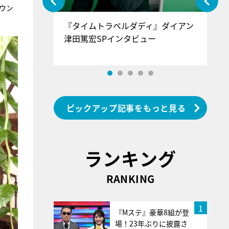
ウン
ぐ』＝LOV
『タイムトラベルダディ』ダイアン
『
香SPインタ
津田篤宏SPインタビュー
～
ピックアップ記事をもっと見る
ランキング
RANKING
1
『Mステ』豪華8組が登
場！23年ぶりに披露さ