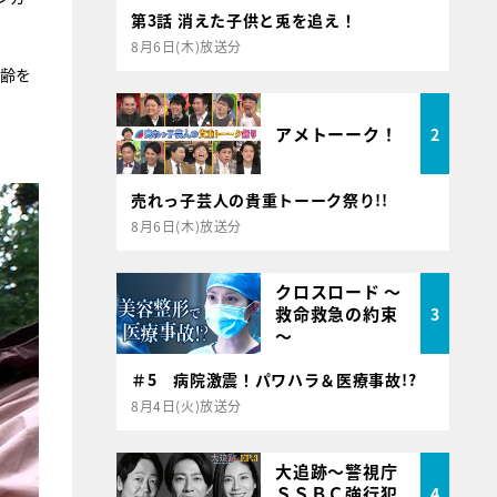
第3話 消えた子供と兎を追え！
8月6日(木)放送分
年齢を
アメトーーク！
2
売れっ子芸人の貴重トーーク祭り!!
8月6日(木)放送分
クロスロード ～
救命救急の約束
3
～
＃5 病院激震！パワハラ＆医療事故!?
8月4日(火)放送分
大追跡～警視庁
ＳＳＢＣ強行犯
4