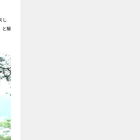
スし
」と解