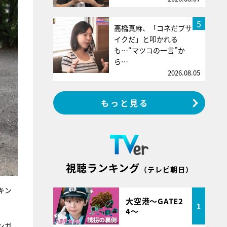
5
高橋真麻、「コネだブサ
イクだ」と叩かれる
も…“マツコの一言”か
ら…
2026.08.05
もっと見る
視聴ランキング
（テレビ朝日）
キン
大空港～GATE2
1
4～
ンガ