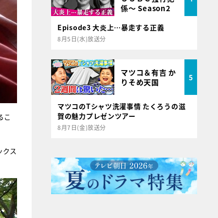
係～ Season2
Episode3 大炎上…暴走する正義
8月5日(水)放送分
マツコ＆有吉 か
5
りそめ天国
マツコのTシャツ洗濯事情 たくろうの滋
賀の魅力プレゼンツアー
るこ
8月7日(金)放送分
ックス