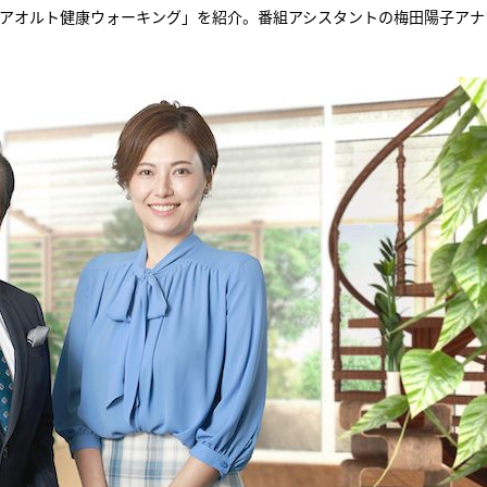
クアオルト健康ウォーキング」を紹介。番組アシスタントの梅田陽子アナ
『アイ＝ラブ！げーみん
E齋藤樹愛羅＆佐々木舞
ビュー