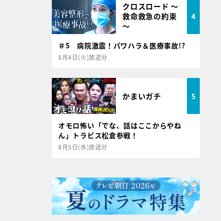
クロスロード ～
救命救急の約束
4
～
＃5 病院激震！パワハラ＆医療事故!?
8月4日(火)放送分
かまいガチ
5
オモロ怖い「でな、話はここからやね
ん」トラビス松倉参戦！
8月5日(水)放送分