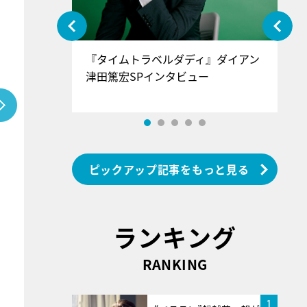
ぐ』＝LOV
『タイムトラベルダディ』ダイアン
『
香SPインタ
津田篤宏SPインタビュー
～
ピックアップ記事をもっと見る
ランキング
RANKING
1