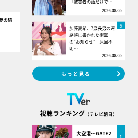
「被害者の話だけで…
2026.08.05
夢の続
5
加藤夏希、7歳長男の連
絡帳に書かれた衝撃
の“お知らせ” 原因不
明…
2026.08.05
もっと見る
視聴ランキング
（テレビ朝日）
大空港～GATE2
1