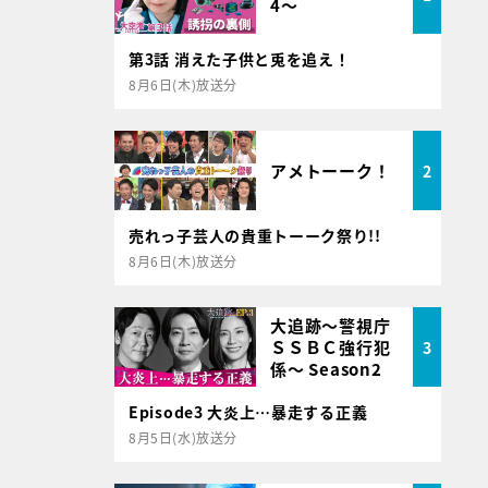
4～
第3話 消えた子供と兎を追え！
8月6日(木)放送分
アメトーーク！
2
売れっ子芸人の貴重トーーク祭り!!
8月6日(木)放送分
大追跡～警視庁
ＳＳＢＣ強行犯
3
係～ Season2
Episode3 大炎上…暴走する正義
8月5日(水)放送分