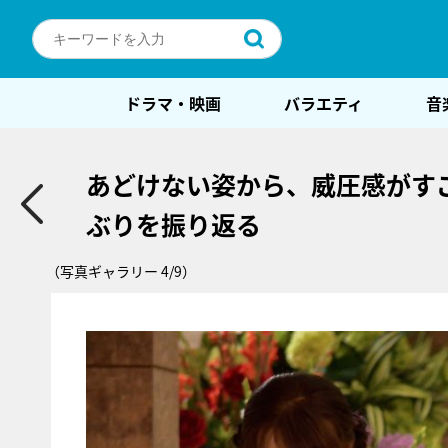
ドラマ・映画
バラエティ
音
あどけない姿から、威圧感がす
ぶりを振り返る
（写真ギャラリー 4/9）