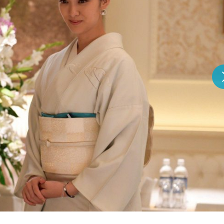
『アイ＝ラブ！げーみん
E齋藤樹愛羅＆佐々木舞
ビュー