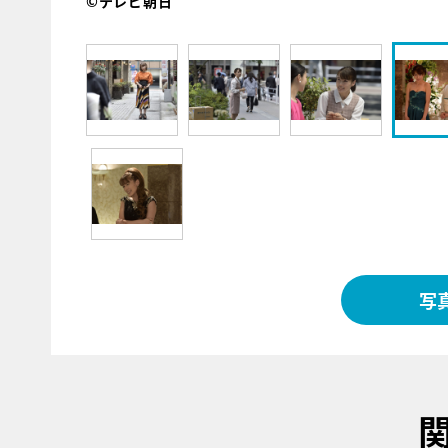
©テレビ朝日
写