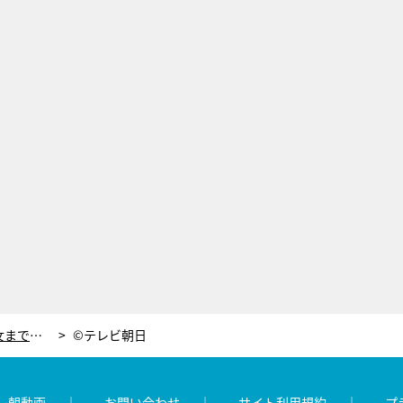
あどけない姿から、威圧感がすごい悪女まで！【黒革の手帖】仲里依紗の変貌ぶりを振り返る
©テレビ朝日
レ朝動画
お問い合わせ
サイト利用規約
プ