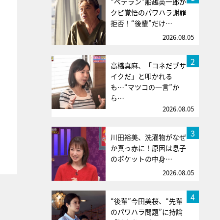
“ベテラン”船越英一郎が
クビ覚悟のパワハラ謝罪
拒否！“後輩”だけ…
2026.08.05
2
高橋真麻、「コネだブサ
イクだ」と叩かれる
も…“マツコの一言”か
ら…
2026.08.05
3
川田裕美、洗濯物がなぜ
か真っ赤に！原因は息子
のポケットの中身…
2026.08.05
4
“後輩”今田美桜、“先輩
のパワハラ問題”に持論