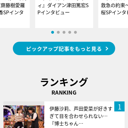
E齋藤樹愛羅
ィ』ダイアン津田篤宏S
救急の約束
香SPインタ
Pインタビュー
桜SPイ
ピックアップ記事をもっと見る
ランキング
RANKING
1
伊藤沙莉、芦田愛菜が好きす
ぎて目を合わせられない…
『博士ちゃん…