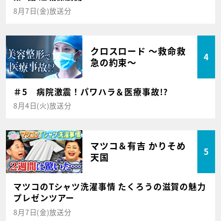
8月7日(金)放送分
クロスロード ～救命救
4
急の約束～
＃5 病院激震！パワハラ＆医療事故!?
8月4日(火)放送分
マツコ＆有吉 かりそめ
5
天国
マツコのTシャツ洗濯事情 たくろうの滋賀の魅力
プレゼンツアー
8月7日(金)放送分