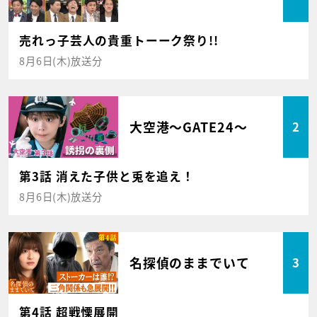
売れっ子芸人の貴重トーーク祭り!!
8月6日(木)放送分
大空港～GATE24～
2
第3話 消えた子供と兎を追え！
8月6日(木)放送分
名探偵のままでいて
3
第4話 超戦慄展開