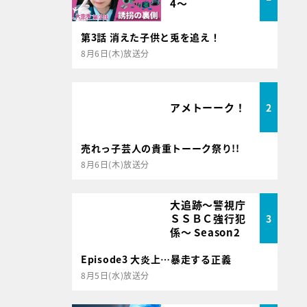
4～
第3話 消えた子供と兎を追え！
8月6日(木)放送分
アメトーーク！
2
売れっ子芸人の貴重トーーク祭り!!
8月6日(木)放送分
大追跡～警視庁
ＳＳＢＣ強行犯
3
係～ Season2
Episode3 大炎上…暴走する正義
8月5日(水)放送分