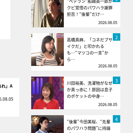
“ベテラン”船越英一郎が
クビ覚悟のパワハラ謝罪
拒否！“後輩”だけ…
2026.08.05
2
高橋真麻、「コネだブサ
イクだ」と叩かれる
も…“マツコの一言”か
ら…
2026.08.05
3
川田裕美、洗濯物がなぜ
あれ」A
か真っ赤に！原因は息子
のポケットの中身…
6.08.05
2026.08.05
4
“後輩”今田美桜、“先輩
のパワハラ問題”に持論