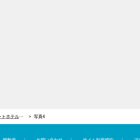
パンサー・尾形、愛犬と高級リゾートホテル満喫！しかし、ロケ開始早々に衝撃ハプニング
写真4
レ朝動画
お問い合わせ
サイト利用規約
プ