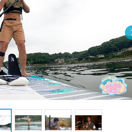
『アイ＝ラブ！げーみん
E齋藤樹愛羅＆佐々木舞
ビュー