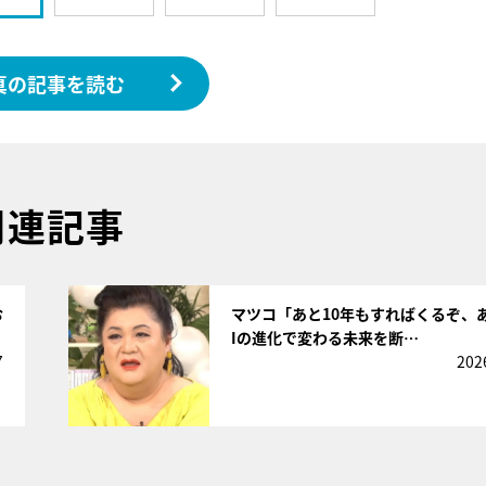
真の記事を読む
関連記事
サムネイル
お
マツコ「あと10年もすればくるぞ、
Iの進化で変わる未来を断…
7
202