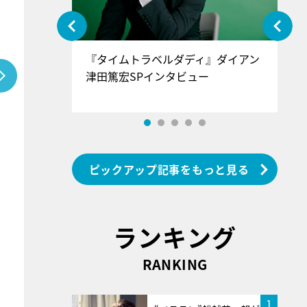
ぐ』＝LOV
『タイムトラベルダディ』ダイアン
『
香SPインタ
津田篤宏SPインタビュー
～
ピックアップ記事をもっと見る
ランキング
RANKING
1