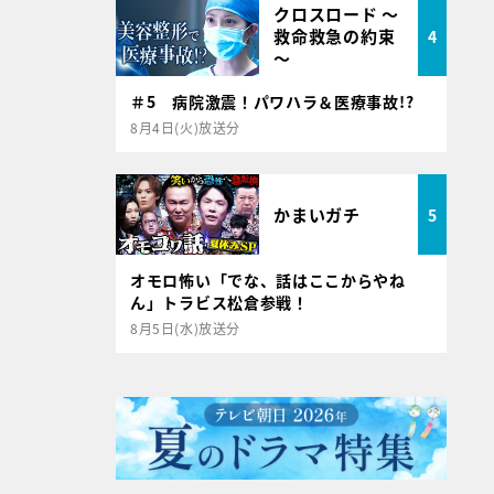
クロスロード ～
救命救急の約束
4
～
＃5 病院激震！パワハラ＆医療事故!?
8月4日(火)放送分
かまいガチ
5
オモロ怖い「でな、話はここからやね
ん」トラビス松倉参戦！
8月5日(水)放送分