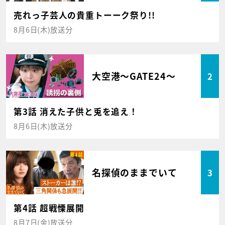
売れっ子芸人の貴重トーーク祭り!!
8月6日(木)放送分
大空港～GATE24～
2
第3話 消えた子供と兎を追え！
8月6日(木)放送分
名探偵のままでいて
3
第4話 超戦慄展開
8月7日(金)放送分