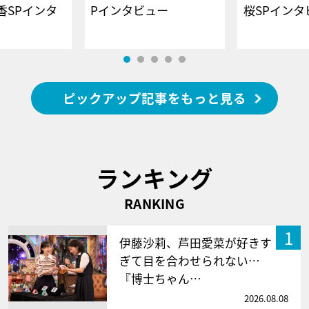
香SPインタ
Pインタビュー
桜SPイ
ピックアップ記事をもっと見る
ランキング
RANKING
1
伊藤沙莉、芦田愛菜が好きす
ぎて目を合わせられない…
『博士ちゃん…
2026.08.08