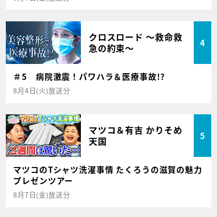
クロスロード ～救命救
4
急の約束～
＃5 病院激震！パワハラ＆医療事故!?
8月4日(火)放送分
マツコ＆有吉 かりそめ
5
天国
マツコのTシャツ洗濯事情 たくろうの滋賀の魅力
プレゼンツアー
8月7日(金)放送分