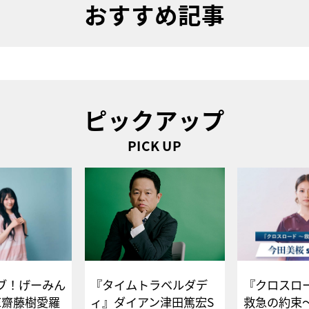
おすすめ記事
ピックアップ
PICK UP
ブ！げーみん
『タイムトラベルダデ
『クロスロー
E齋藤樹愛羅
ィ』ダイアン津田篤宏S
救急の約束