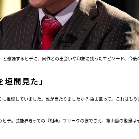
」と豪語するヒデに、同作との出会いや印象に残ったエピソード、今後
を垣間見た」
りに推理していました。誰が当たりましたか？ 亀山薫って。これはもう
うヒデ。芸能界きっての『相棒』フリークの彼でさえ、亀山薫の復帰は