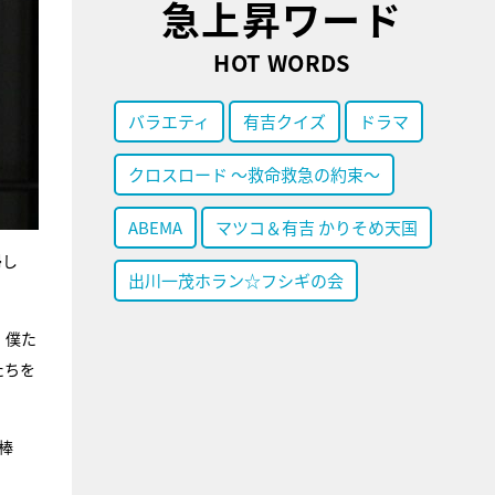
急上昇ワード
HOT WORDS
バラエティ
有吉クイズ
ドラマ
クロスロード ～救命救急の約束～
ABEMA
マツコ＆有吉 かりそめ天国
帰し
出川一茂ホラン☆フシギの会
、僕た
たちを
棒