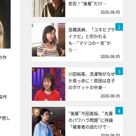
拒否！“後輩”だけ…
2026.08.05
2
高橋真麻、「コネだブサ
イクだ」と叩かれる
も…“マツコの一言”か
ら…
2026.08.05
の作
3
川田裕美、洗濯物がなぜ
か真っ赤に！原因は息子
のポケットの中身…
2026.08.05
製作
4
“後輩”今田美桜、“先輩
予想し
のパワハラ問題”に持論
「被害者の話だけで…
2026.08.05