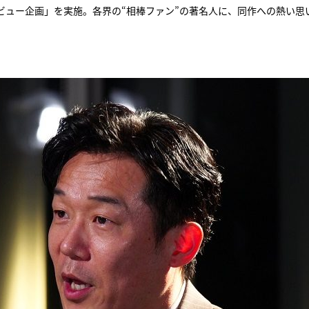
ビュー企画」を実施。各界の“相棒ファン”の著名人に、同作への熱い思
『アイ＝ラブ！げーみん
E齋藤樹愛羅＆佐々木舞
ビュー