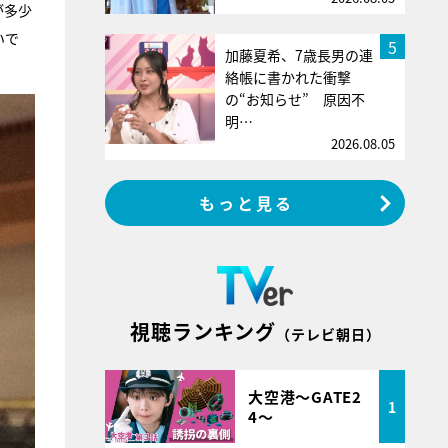
が多少
いで
5
加藤夏希、7歳長男の連
絡帳に書かれた衝撃
の“お知らせ” 原因不
明…
2026.08.05
もっと見る
視聴ランキング
（テレビ朝日）
大空港～GATE2
1
4～