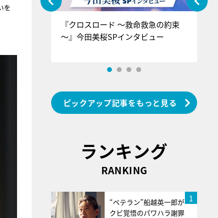
いを
ぐ』＝LOV
『クロスロード ～救命救急の約束
『
香SPインタ
～』今田美桜SPインタビュー
ロ
ン
ピックアップ記事をもっと見る
ランキング
RANKING
1
“ベテラン”船越英一郎が
クビ覚悟のパワハラ謝罪