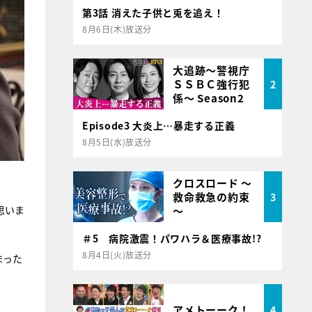
第3話 消えた子供と兎を追え！
8月6日(木)放送分
大追跡～警視庁
ＳＳＢＣ強行犯
2
係～ Season2
Episode3 大炎上…暴走する正義
8月5日(水)放送分
クロスロード ～
救命救急の約束
3
思いま
～
＃5 病院激震！パワハラ＆医療事故!?
8月4日(火)放送分
まった
アメトーーク！
4