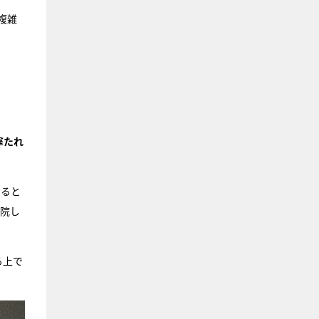
複雑
撃たれ
なると
入院し
る上で