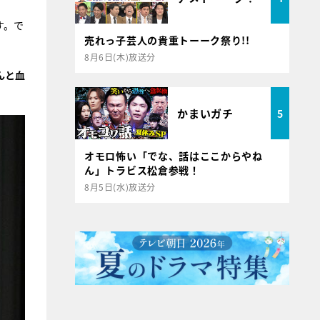
す。で
売れっ子芸人の貴重トーーク祭り!!
8月6日(木)放送分
んと血
かまいガチ
5
オモロ怖い「でな、話はここからやね
ん」トラビス松倉参戦！
8月5日(水)放送分