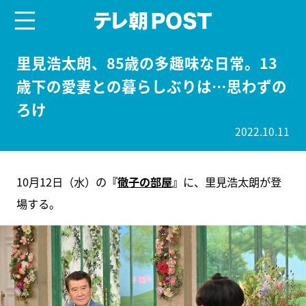
menu
テレ朝POST
里見浩太朗、85歳の多趣味な日常。13
歳下の愛妻との暮らしぶりは…思わずの
ろけ
2022.10.11
10月12日（水）の
『
徹子の部屋
』
に、里見浩太朗が登
場する。