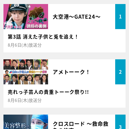
大空港～GATE24～
1
第3話 消えた子供と兎を追え！
8月6日(木)放送分
アメトーーク！
2
売れっ子芸人の貴重トーーク祭り!!
8月6日(木)放送分
クロスロード ～救命救
3