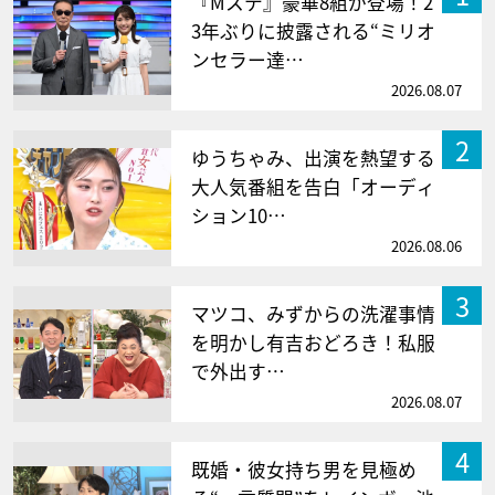
『Mステ』豪華8組が登場！2
3年ぶりに披露される“ミリオ
ンセラー達…
2026.08.07
2
ゆうちゃみ、出演を熱望する
大人気番組を告白「オーディ
ション10…
2026.08.06
3
マツコ、みずからの洗濯事情
を明かし有吉おどろき！私服
で外出す…
2026.08.07
4
既婚・彼女持ち男を見極め