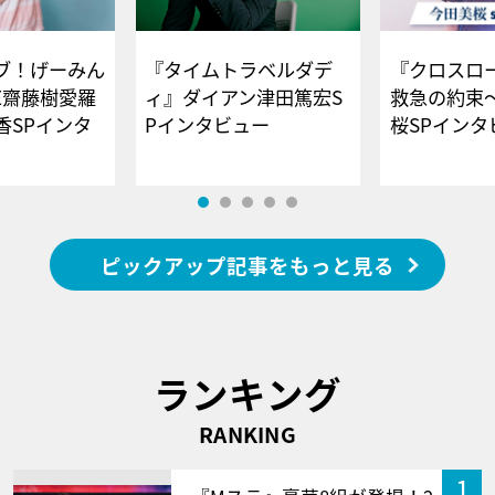
ブ！げーみん
『タイムトラベルダデ
『クロスロー
E齋藤樹愛羅
ィ』ダイアン津田篤宏S
救急の約束
香SPインタ
Pインタビュー
桜SPイ
ピックアップ記事をもっと見る
ランキング
RANKING
1