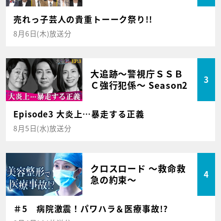
売れっ子芸人の貴重トーーク祭り!!
8月6日(木)放送分
大追跡～警視庁ＳＳＢ
3
Ｃ強行犯係～ Season2
Episode3 大炎上…暴走する正義
8月5日(水)放送分
クロスロード ～救命救
4
急の約束～
＃5 病院激震！パワハラ＆医療事故!?