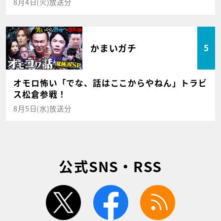
8月4日(火)放送分
かまいガチ
5
オモロ怖い「でな、話はここからやねん」トラビ
ス松倉参戦！
8月5日(水)放送分
公式SNS・RSS
twitter
facebook
rss