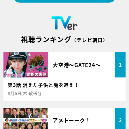
視聴ランキング
（テレビ朝日）
大空港～GATE24～
1
第3話 消えた子供と兎を追え！
8月6日(木)放送分
アメトーーク！
2