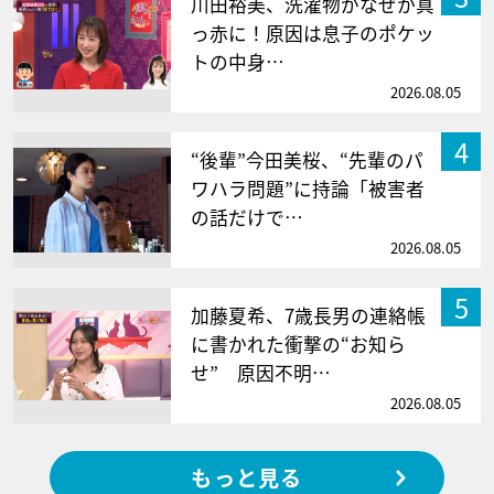
川田裕美、洗濯物がなぜか真
っ赤に！原因は息子のポケッ
トの中身…
2026.08.05
4
“後輩”今田美桜、“先輩のパ
ワハラ問題”に持論「被害者
の話だけで…
2026.08.05
5
加藤夏希、7歳長男の連絡帳
に書かれた衝撃の“お知ら
せ” 原因不明…
2026.08.05
もっと見る