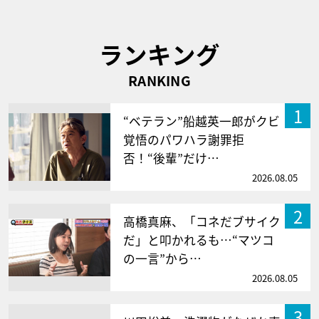
ランキング
RANKING
1
“ベテラン”船越英一郎がクビ
覚悟のパワハラ謝罪拒
否！“後輩”だけ…
2026.08.05
2
高橋真麻、「コネだブサイク
だ」と叩かれるも…“マツコ
の一言”から…
2026.08.05
3