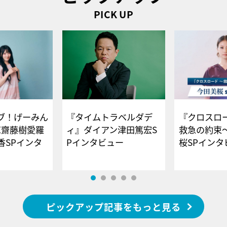
PICK UP
ブ！げーみん
『タイムトラベルダデ
『クロスロー
E齋藤樹愛羅
ィ』ダイアン津田篤宏S
救急の約束
香SPインタ
Pインタビュー
桜SPイ
ピックアップ記事をもっと見る