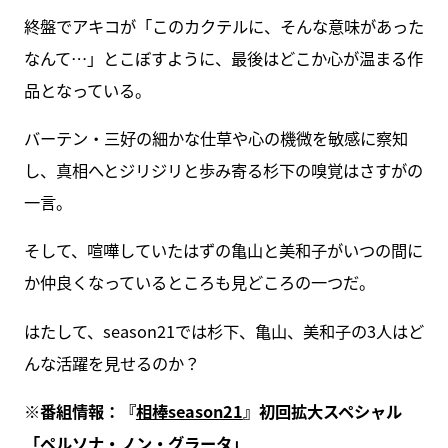
終盤でアキコが「このカクテルに、そんな意味があった
なんて…」とこぼすように、最後はどこか心が温まる作
品となっている。
バーテン・三好の細かな仕草や心の機微を敏感に察知
し、真相へとジリジリと歩み寄る杉下の嗅覚はさすがの
一言。
そして、喧嘩していたはずの亀山と美和子がいつの間に
か仲良くなっているところも見どころの一つだ。
はたして、season21では杉下、亀山、美和子の3人はど
んな活躍を見せるのか？
※番組情報：『
相棒season21
』初回拡大スペシャル
「ペルソナ・ノン・グラータ」