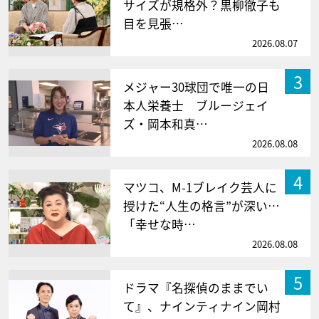
サイズが規格外？黒柳徹子も
目を見張…
2026.08.07
3
メジャー30球団で唯一の日
本人栄養士 ブルージェイ
ズ・岡本和真…
2026.08.08
4
マツコ、M-1ブレイク芸人に
授けた“人生の格言”が深い…
「幸せな時…
2026.08.08
5
ドラマ『名探偵のままでい
て』、ナインティナイン岡村