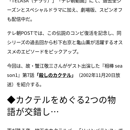
「TELASA（テラサ）」「テレ朝動画」にて、過去全シ
ーズンとスペシャルドラマに加え、劇場版、スピンオフ
も配信中だ。
テレ朝POSTでは、この伝説のコンビ復活を記念し、同
シリーズの過去回から杉下右京と亀山薫が活躍するオス
スメのエピソードをピックアップ。
今回は、故・蟹江敬三さんがゲスト出演した『相棒 sea
son1』第7話
「
殺しのカクテル
」
（2002年11月20日放
送）を紹介する。
◆カクテルをめぐる2つの物
語が交錯し…