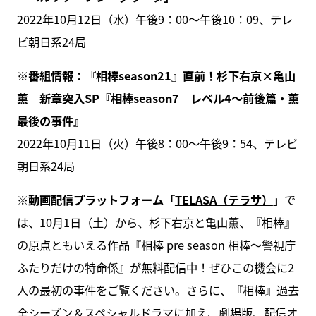
2022年10月12日（水）午後9：00～午後10：09、テレ
ビ朝日系24局
※番組情報：『相棒season21』直前！杉下右京×亀山
薫 新章突入SP『相棒season7 レベル4～前後篇・薫
最後の事件』
2022年10月11日（火）午後8：00～午後9：54、テレビ
朝日系24局
※動画配信プラットフォーム「
TELASA（テラサ）
」
で
は、10月1日（土）から、杉下右京と亀山薫、『相棒』
の原点ともいえる作品『相棒 pre season 相棒～警視庁
ふたりだけの特命係』が無料配信中！ぜひこの機会に2
人の最初の事件をご覧ください。さらに、『相棒』過去
全シーズン＆スペシャルドラマに加え、劇場版、配信オ