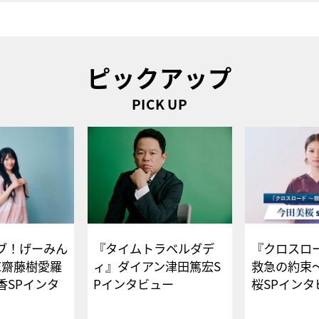
ピックアップ
PICK UP
ブ！げーみん
『タイムトラベルダデ
『クロスロー
E齋藤樹愛羅
ィ』ダイアン津田篤宏S
救急の約束
香SPインタ
Pインタビュー
桜SPイ