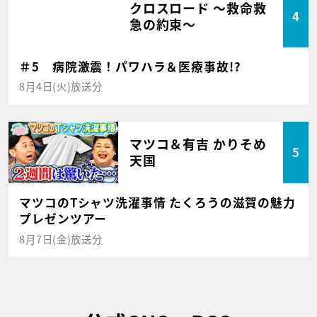
クロスロード ～救命救
4
急の約束～
＃5 病院激震！パワハラ＆医療事故!?
8月4日(火)放送分
マツコ＆有吉 かりそめ
5
天国
マツコのTシャツ洗濯事情 たくろうの滋賀の魅力
プレゼンツアー
8月7日(金)放送分