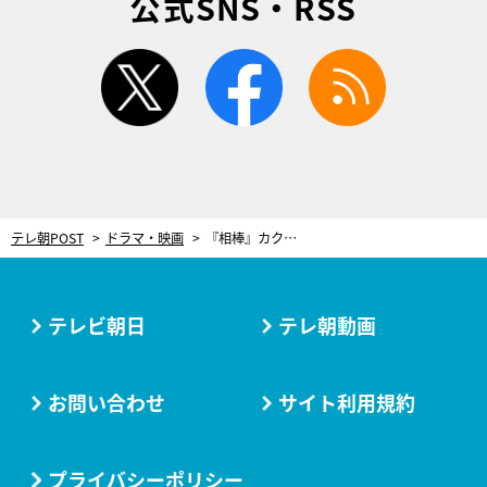
公式SNS・RSS
twitter
facebook
rss
テレ朝POST
ドラマ・映画
『相棒』カクテルをめぐる心温まる物語。故・蟹江敬三さん登場の大人向け“倒叙ミステリー”
テレビ朝日
テレ朝動画
お問い合わせ
サイト利用規約
プライバシーポリシー