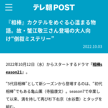
menu
テレ朝POST
『相棒』カクテルをめぐる心温まる物
語。故・蟹江敬三さん登場の大人向
け“倒叙ミステリー”
2022.10.03
2022年10月12日（水）からスタートするドラマ
『
相棒s
eason21
』
。
“5代目相棒”として新シーズンから登場するのは、“初代
相棒”でもある亀山薫（寺脇康文）。season7で卒業し
て以来、満を持して再び杉下右京（水谷豊）とタッグを
組む。