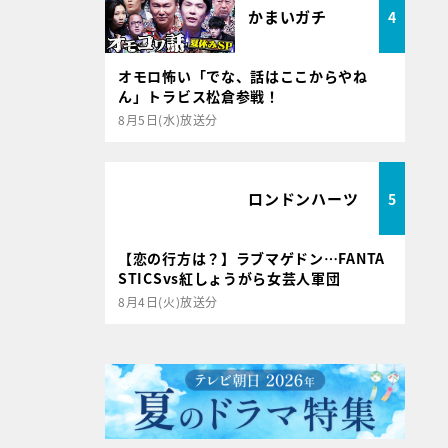
かまいガチ
4
オモロ怖い「でな、話はここからやね
ん」トラビス松倉参戦！
8月5日(水)放送分
ロンドンハーツ
5
【恋の行方は？】ラブマゲドン…FANTA
STICSvs紅しょうがら女芸人軍団
8月4日(火)放送分