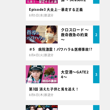
Episode3 大炎上…暴走する正義
8月5日(水)放送分
クロスロード ～
救命救急の約束
2
～
＃5 病院激震！パワハラ＆医療事故!?
8月4日(火)放送分
大空港～GATE2
3
4～
第3話 消えた子供と兎を追え！
8月6日(木)放送分