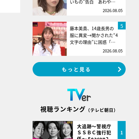
いもの”告白 あわや…
2026.08.05
5
藤本美貴、14歳長男の
服に異変→聞かされた“4
文字の理由”に困惑「…
2026.08.05
もっと見る
視聴ランキング
（テレビ朝日）
大追跡～警視庁
ＳＳＢＣ強行犯
1
係～ Season2