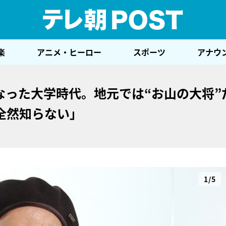
テレ
楽
アニメ・ヒーロー
スポーツ
アナウ
なった大学時代。地元では“お山の大将”
全然知らない」
1/5