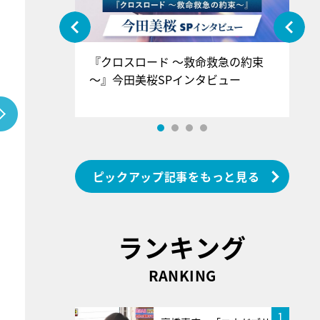
ぐ』＝LOV
『クロスロード ～救命救急の約束
『
香SPインタ
～』今田美桜SPインタビュー
ロ
ン
ピックアップ記事をもっと見る
ランキング
RANKING
1