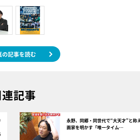
真の記事を読む
関連記事
サムネイル
中
永野、同郷・同世代で“大天才”と称
画家を明かす「唯一タイム…
6