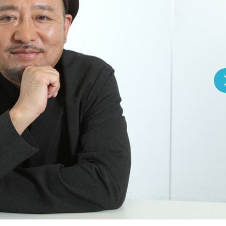
『アイ＝ラブ！げーみん
E齋藤樹愛羅＆佐々木舞
ビュー