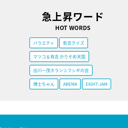
急上昇ワード
HOT WORDS
バラエティ
有吉クイズ
マツコ＆有吉 かりそめ天国
出川一茂ホラン☆フシギの会
博士ちゃん
ABEMA
EIGHT-JAM