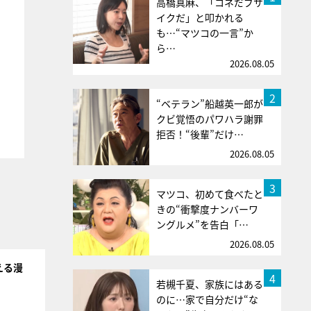
高橋真麻、「コネだブサ
イクだ」と叩かれる
も…“マツコの一言”か
ら…
2026.08.05
2
“ベテラン”船越英一郎が
クビ覚悟のパワハラ謝罪
拒否！“後輩”だけ…
2026.08.05
3
マツコ、初めて食べたと
きの“衝撃度ナンバーワ
ングルメ”を告白「…
2026.08.05
える漫
4
若槻千夏、家族にはある
のに…家で自分だけ“な