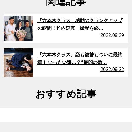
関連記事
サムネイル
『六本木クラス』感動のクランクアップ
の瞬間！竹内涼真「撮影を終…
2022.09.29
サムネイル
『六本木クラス』恋も復讐もついに最終
章！ いったい誰…？“最凶の敵…
2022.09.22
おすすめ記事