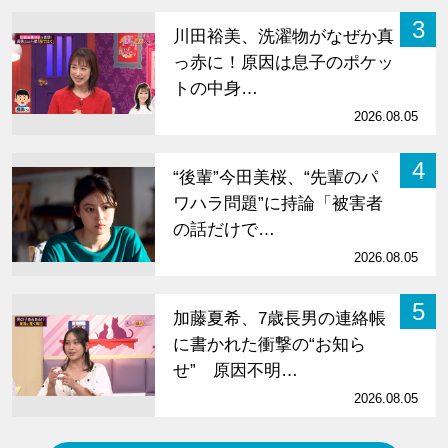
3
川田裕美、洗濯物がなぜか真
っ赤に！原因は息子のポケッ
トの中身…
2026.08.05
4
“後輩”今田美桜、“先輩のパ
ワハラ問題”に持論「被害者
の話だけで…
2026.08.05
5
加藤夏希、7歳長男の連絡帳
に書かれた衝撃の“お知ら
せ” 原因不明…
2026.08.05