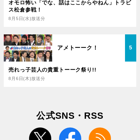
オモロ怖い「でな、話はここからやねん」トラビ
ス松倉参戦！
8月5日(水)放送分
アメトーーク！
5
売れっ子芸人の貴重トーーク祭り!!
8月6日(木)放送分
公式SNS・RSS
twitter
facebook
rss