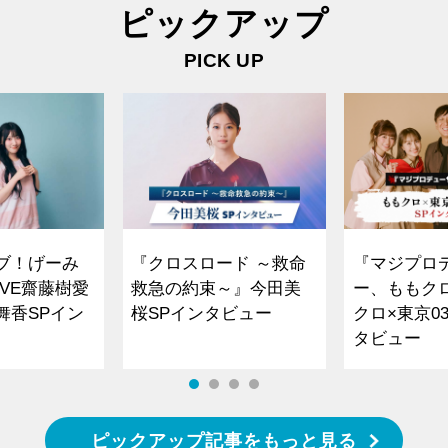
ピックアップ
PICK UP
ブ！げーみ
『クロスロード ～救命
『マジプロ
VE齋藤樹愛
救急の約束～』今田美
ー、ももク
舞香SPイン
桜SPインタビュー
クロ×東京0
タビュー
ピックアップ記事をもっと見る