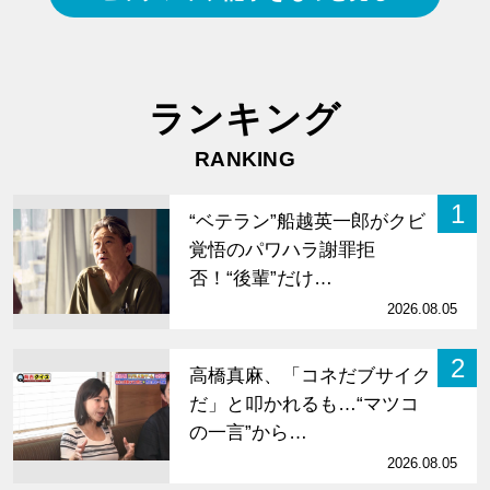
ランキング
RANKING
1
“ベテラン”船越英一郎がクビ
覚悟のパワハラ謝罪拒
否！“後輩”だけ…
2026.08.05
2
高橋真麻、「コネだブサイク
だ」と叩かれるも…“マツコ
の一言”から…
2026.08.05