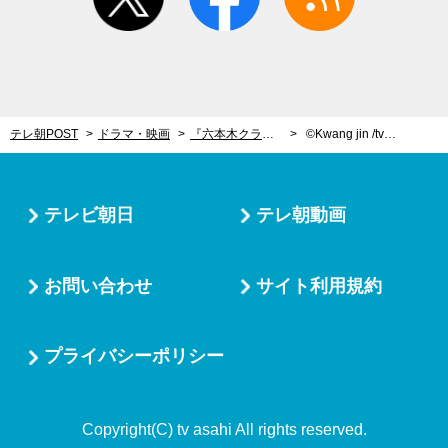
テレ朝POST
ドラマ・映画
『六本木クラス』ついに最終回！16年越しの復讐…壮絶＆衝撃のラストが待ち受ける
©Kwang jin /tv asahi
テレビ朝日
テレ朝動画
お問い合わせ
サイト利用規約
プライバシーポリシー
Copyright(C) tv asahi All rights reserved.