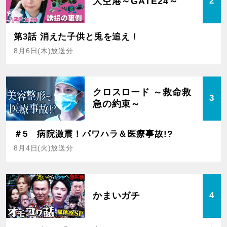
大空港～GATE24～
2
第3話 消えた子供と兎を追え！
8月6日(木)放送分
クロスロード ～救命救
3
急の約束～
＃5 病院激震！パワハラ＆医療事故!?
8月4日(火)放送分
かまいガチ
4