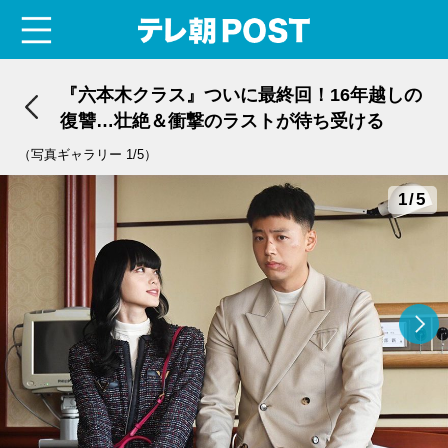
menu
テレ朝POST
『六本木クラス』ついに最終回！16年越しの
復讐…壮絶＆衝撃のラストが待ち受ける
（写真ギャラリー 1/5）
1/5