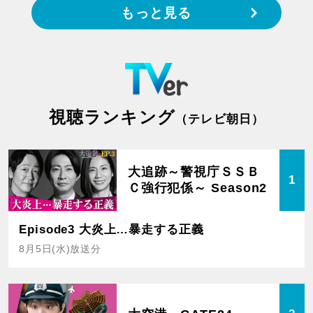
もっと見る
視聴ランキング
（テレビ朝日）
大追跡～警視庁ＳＳＢ
1
Ｃ強行犯係～ Season2
Episode3 大炎上…暴走する正義
8月5日(水)放送分