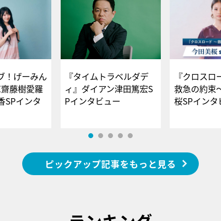
ブ！げーみん
『タイムトラベルダデ
『クロスロー
E齋藤樹愛羅
ィ』ダイアン津田篤宏S
救急の約束
香SPインタ
Pインタビュー
桜SPイ
ピックアップ記事をもっと見る
ランキング