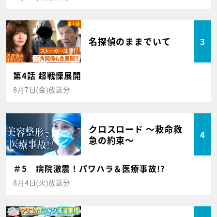
名探偵のままでいて
3
第4話 超戦慄展開
8月7日(金)放送分
クロスロード ～救命救
4
急の約束～
＃5 病院激震！パワハラ＆医療事故!?
8月4日(火)放送分