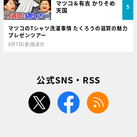
マツコ＆有吉 かりそめ
5
天国
マツコのTシャツ洗濯事情 たくろうの滋賀の魅力
プレゼンツアー
8月7日(金)放送分
公式SNS・RSS
twitter
facebook
rss