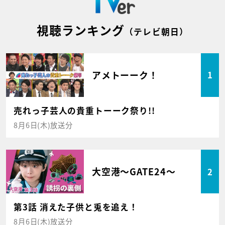
視聴ランキング
（テレビ朝日）
アメトーーク！
1
売れっ子芸人の貴重トーーク祭り!!
8月6日(木)放送分
大空港～GATE24～
2
第3話 消えた子供と兎を追え！
8月6日(木)放送分