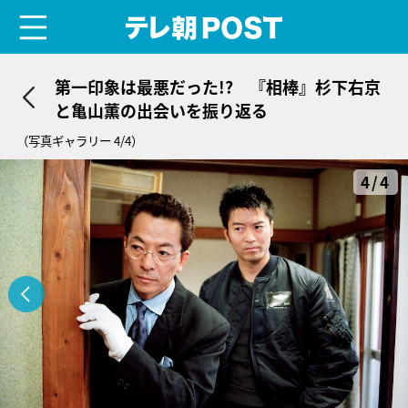
menu
テレ朝POST
第一印象は最悪だった!? 『相棒』杉下右京
と亀山薫の出会いを振り返る
（写真ギャラリー 4/4）
4/4