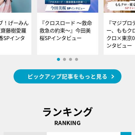
ブ！げーみん
『クロスロード ～救命
『マジプロ
E齋藤樹愛羅
救急の約束～』今田美
ー、ももク
香SPインタ
桜SPインタビュー
クロ×東京0
ンタビュー
ピックアップ記事をもっと見る
ランキング
RANKING