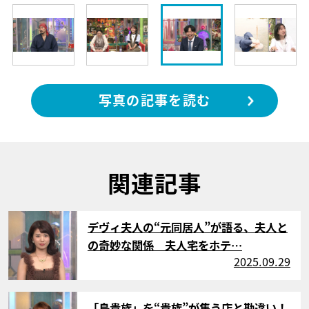
写真の記事を読む
関連記事
サムネイル
デヴィ夫人の“元同居人”が語る、夫人と
の奇妙な関係 夫人宅をホテ…
2025.09.29
サムネイル
「鳥貴族」を“貴族”が集う店と勘違い！