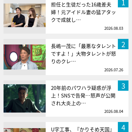
1
担任と生徒だった16歳差夫
婦！元アイドル妻の猛アタッ
クで成就し…
2026.08.03
2
長嶋一茂に「最悪なタレント
ですよ！」大物タレントが怒
りのクレ…
2026.07.26
3
20年前のパワハラ疑惑が浮
上！SNSで告発…怒声が公開
され大炎上の…
2026.08.04
4
U字工事、『かりそめ天国』