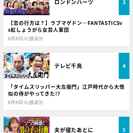
ロンドンハーツ
3
【恋の行方は？】ラブマゲドン…FANTASTICSv
s紅しょうがら女芸人軍団
8月4日(火)放送分
テレビ千鳥
4
「タイムスリッパー大左衛門」江戸時代から大悟
似の侍がやってきた!?
8月4日(火)放送分
夫が寝たあとに
5