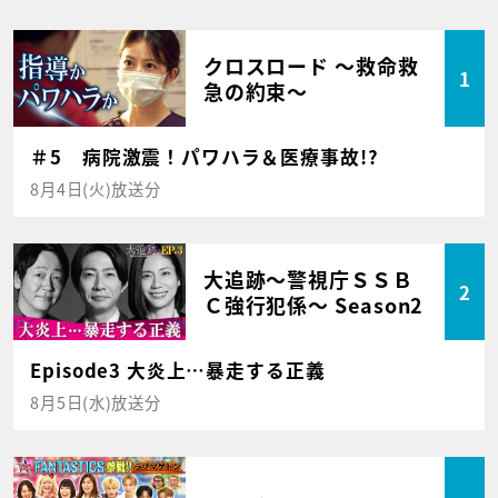
クロスロード ～救命救
1
急の約束～
＃5 病院激震！パワハラ＆医療事故!?
8月4日(火)放送分
大追跡～警視庁ＳＳＢ
2
Ｃ強行犯係～ Season2
Episode3 大炎上…暴走する正義
8月5日(水)放送分