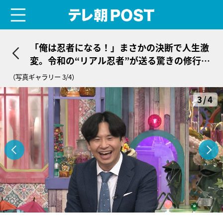
menu
テレ朝POST
「俺は忍者になる！」まさかの決断で人生激
変。令和の“リアル忍者”が送る驚きの修行生
活
（写真ギャラリー 3/4）
3/4